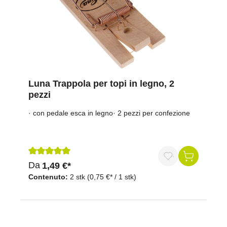
Luna Trappola per topi in legno, 2
pezzi
· con pedale esca in legno· 2 pezzi per confezione
Recensione media di 5 su 5 stelle
Da
1,49 €*
Contenuto:
2 stk
(0,75 €* / 1 stk)