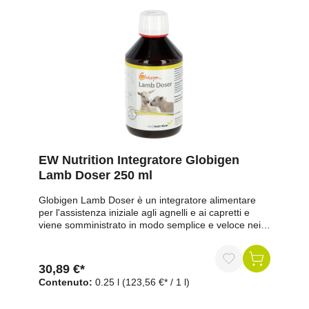
tenori:Proteine grezze: 3,00%Grassi grezzi:
1,20%Fibre grezze: 0,50%Ceneri grezze:
31,00%Sodio: 8,40%Potassio 3,20%Cloruro:
11,60%Additivi nutrizionali per kg:Vitamina A (E672)
200.000 U.I.Vitamina D (E671) 20.000 U.I.Vitamina E
2.000 mg25 g in 1 l di acqua/latte 1 volta al giorno50
g in 2 l di acqua/latte 1 volta al giorno nei casi acuti
EW Nutrition Integratore Globigen
Lamb Doser 250 ml
Globigen Lamb Doser è un integratore alimentare
per l'assistenza iniziale agli agnelli e ai capretti e
viene somministrato in modo semplice e veloce nei
primi giorni di vita tramite il dosatore in
dotazione.Vantaggi in sintesi:Assistenza iniziale per
agnelli: somministrazione fin dalla nascitaCon
30,89 €*
immunoglobuline naturali dell'uovo: per l'apporto
Contenuto:
0.25 l
(123,56 €* / 1 l)
nutrizionale nei primi giorni di vitaSecondo il
produttore, sostiene il sistema immunitarioSecondo il