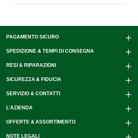
produttore, favorisce la salute intestinaleFacile da
usare: il dosatore consente una somministrazione
rapidaAdatto per agnelli e caprettiMangime
complementare: utilizzabile in aggiunta
all'alimentazione regolareDati del prodotto:Prodotto:
Globigen Lamb DoserTipo: integratore alimentare
per agnelli e caprettiContenuto: 250 ml per
PAGAMENTO SICURO
flaconeContiene: immunoglobuline naturali
dell'uovoConsigli di somministrazione (secondo il
SPEDIZIONE & TEMPI DI CONSEGNA
produttore):1ª somministrazione: subito dopo la
nascita: 2–3 dosi al giorno per animale2ª
somministrazione: 2° giorno: 1 dose al giorno per
RESI & RIPARAZIONI
animale3ª somministrazione: 3° giorno: 1 dose al
giorno per animaleIn casi acuti / dopo un trattamento
antibiotico: 1 erogazione per animale al giorno per 3
SICUREZZA & FIDUCIA
giorni1 erogazione = 2 mlPerché scegliere il nostro
Globigen Lamb Doser? Il Globigen Lamb Doser è un
SERVIZIO & CONTATTI
integratore alimentare sviluppato appositamente per
i primi giorni di vita di agnelli e capretti. Secondo il
produttore, il prodotto fornisce immunoglobuline
L’AZIENDA
naturali dell'uovo e sostiene sia il sistema
immunitario che la salute intestinale in questa fase
OFFERTE & ASSORTIMENTO
importante. Il dosatore integrato consente una
somministrazione rapida, pulita e uniforme subito
dopo la nascita e nei giorni successivi. Con un
NOTE LEGALI