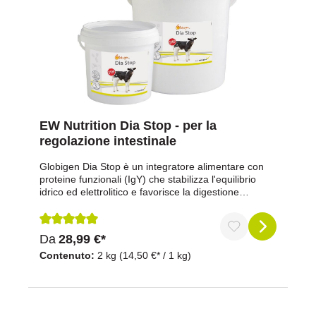
EW Nutrition Dia Stop - per la
regolazione intestinale
Globigen Dia Stop è un integratore alimentare con
proteine funzionali (IgY) che stabilizza l'equilibrio
idrico ed elettrolitico e favorisce la digestione
fisiologica. Inoltre, Globigen Dia Stop contiene
principalmente elettroliti e carboidrati facilmente
digeribili.Proprietà:apporto di immunoglobuline
Recensione media di 5 su 5 stelle
Da
28,99 €*
naturali dell'uovofavorisce la salute
intestinalemigliora l'aumento di pesopuò essere
Contenuto:
2 kg
(14,50 €* / 1 kg)
utilizzato a scopo preventivoComposizione:glucosio,
cloruro di sodio, bicarbonato di sodio, lievito
essiccato, cloruro di potassio, 2,5% di prodotti a
base di uova essiccatiComponenti analitici e