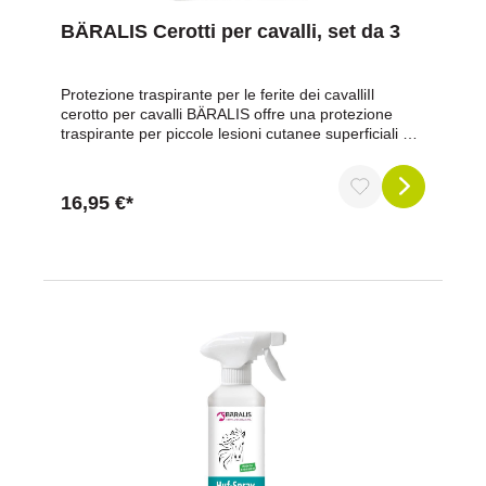
BÄRALIS Cerotti per cavalli, set da 3
Protezione traspirante per le ferite dei cavalliIl
cerotto per cavalli BÄRALIS offre una protezione
traspirante per piccole lesioni cutanee superficiali nei
cavalli. È particolarmente indicato per le zone del
corpo in cui è difficile applicare una medicazione
tradizionale, ad esempio sulla spalla, sulla groppa,
16,95 €*
sul collo, sulla testa o sul tronco.Il bordo autoadesivo
va fissato sul pelo asciutto attorno alla zona cutanea
interessata. La parte centrale, perforata e bombata,
mantiene una certa distanza dalla ferita, in modo da
non toccarla. Ciò consente all’aria di circolare,
proteggendo al contempo la zona cutanea da
mosche, sporco e raggi UV.Vantaggi in
sintesiProtezione della ferita traspirante: la zona
centrale perforata consente una buona circolazione
dell’aria.Nessun contatto diretto con la ferita: la
forma bombata mantiene una distanza dalla
superficie della ferita.Protezione dagli agenti esterni:
aiuta a proteggere le zone cutanee esposte da
mosche, sporco e raggi UV.Facile da applicare:
bordo autoadesivo per un’applicazione rapida e