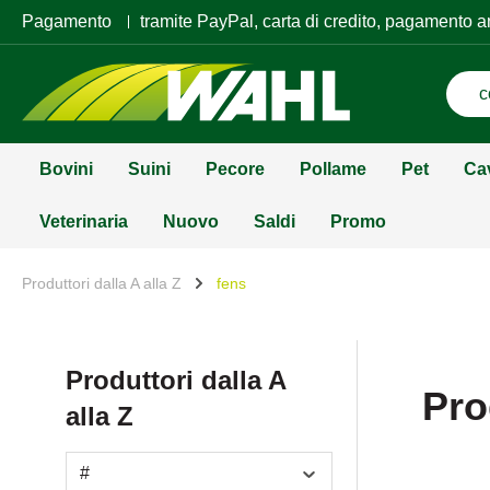
Pagamento
tramite PayPal, carta di credito, pagamento a
Bovini
Suini
Pecore
Pollame
Pet
Ca
Veterinaria
Nuovo
Saldi
Promo
Produttori dalla A alla Z
fens
Produttori dalla A
Pro
alla Z
#