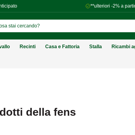
nticipato
**ulteriori -2% a par
vallo
Recinti
Casa e Fattoria
Stalla
Ricambi ag
dotti della fens