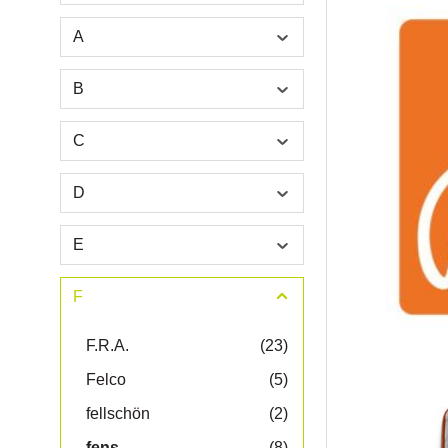
A
B
C
D
E
F
F.R.A.
(23)
Felco
(5)
fellschön
(2)
fens
(8)