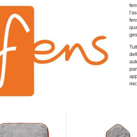
fen
l'a
fen
qua
ges
Tut
del
aut
pan
app
mic