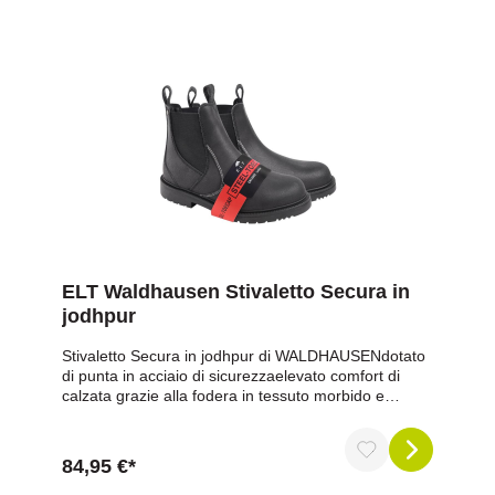
ELT Waldhausen Stivaletto Secura in
jodhpur
Stivaletto Secura in jodhpur di WALDHAUSENdotato
di punta in acciaio di sicurezzaelevato comfort di
calzata grazie alla fodera in tessuto morbido e
traspirantesuola in gomma antistatica e antiscivolo,
inserti laterali elasticizzatiin pelle crosta di bufalo
cerataIl puntale in acciaio certificato CE EN 12568
84,95 €*
nella zona della punta assicura una protezione
ottimaleColore: neroTaglia: 36, 37, 38, 39, 40, 41,