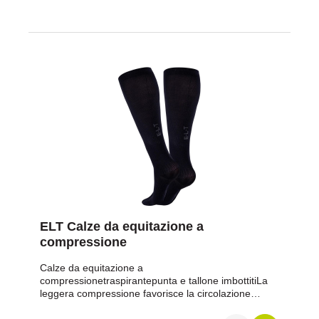
42, 43Tomaia: pelle, mangime: 100% poliammide,
suola: altro materiale
ELT Calze da equitazione a
compressione
Calze da equitazione a
compressionetraspirantepunta e tallone imbottitiLa
leggera compressione favorisce la circolazione
sanguignaGonfiore, rigidità muscolare e dolore
possono essere alleviatiSi possono prevenire