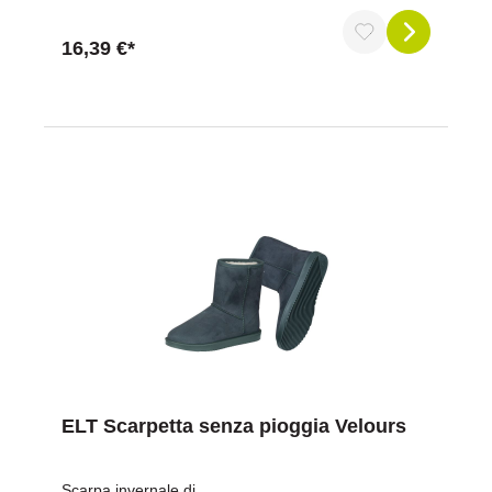
interniMateriale:Tessuto esterno: 90% poliammide,
10% elastanFodera: 100% poliestereImbottitura:
16,39 €*
100% poliestereContenuto della confezione1x
cappotto da equitazione invernale ELT Winter
Performance OpalIstruzioni per la curaLavabile in
lavatrice a 30 °CNon utilizzare
ammorbidenteChiudere le cerniere prima del
lavaggioNon asciugare in asciugatricePerché
scegliere il nostro cappotto da equitazione Winter
Performance Opal? Perché offre tutto ciò di cui hai
bisogno in inverno: piacevole calore, assoluta
resistenza alle intemperie e caratteristiche pratiche
per l'equitazione. Grazie a dettagli ben studiati come
spacchi laterali, passanti per le gambe e stampe
riflettenti, non solo sarai comodo, ma anche al sicuro
durante le tue uscite. Il taglio sportivo ed elegante
rende inoltre il cappotto un vero e proprio richiamo
visivo in scuderia e non solo. Alta qualità di ELT –
powered by Waldhausen.Ordina ora e affronta
l'inverno a cavallo in tutta comodità!
ELT Scarpetta senza pioggia Velours
Scarpa invernale di