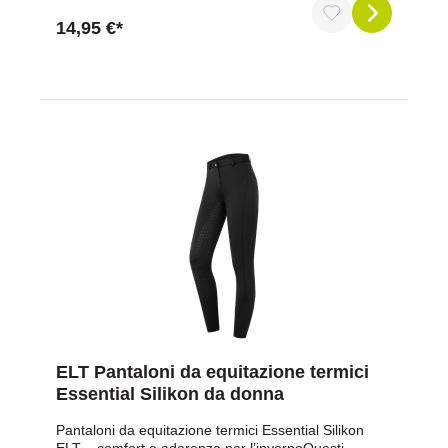
sovraccarichi, lesioni e affaticamento muscolare.logo
14,95 €*
E-L-T a maglia sul polpaccioMateriale: 80%
poliammide, 10% polipropilene, 10% elastan
ELT Pantaloni da equitazione termici
Essential Silikon da donna
Pantaloni da equitazione termici Essential Silikon
ELT – comfort e aderenza per l’invernoQuesti