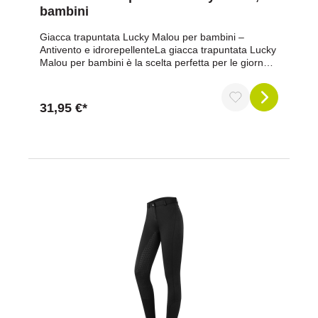
bambini
Giacca trapuntata Lucky Malou per bambini –
Antivento e idrorepellenteLa giacca trapuntata Lucky
Malou per bambini è la scelta perfetta per le giornate
fredde e piovose. Grazie al mix di materiali e alla
funzionalità antivento e idrorepellente, garantisce
una protezione ottimale dagli agenti atmosferici. Il
31,95 €*
morbido tessuto in pile nella parte superiore della
giacca assicura calore e comfort. Il design moderno
con materiale trapuntato nella parte inferiore e sulla
patta frontale rende la giacca un capo di grande
stile.Vantaggi in sintesiResistente al vento e
all'acqua: protegge in modo affidabile dal vento e
dalla pioggia.Morbido materiale in pile nella parte
superiore anteriore, nella parte posteriore, nel collo e
nelle maniche per un comfort aggiuntivo.Materiale
trapuntato nella parte inferiore della parte anteriore e
posteriore e sulla patta frontale per un look
moderno.Imbottitura continua nella parte inferiore
per un calore extra.Tasche pratiche: 2 tasche laterali
con bottoni a pressione e una tasca sul petto con
cerniera e logo in silicone stampato.Chiusura
frontale con cerniera e bottoni a pressione per una
facile maneggevolezza e una chiusura