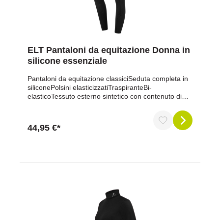
che elegante. La scritta Dream Crew e il logo in
silicone stampato conferiscono alla giacca quel tocco
in più.Regalate al vostro bambino la giacca
trapuntata Lucky Malou per le giornate fredde.
Ordinate ora e offrite al vostro bambino comfort,
calore e stile!
ELT Pantaloni da equitazione Donna in
silicone essenziale
Pantaloni da equitazione classiciSeduta completa in
siliconePolsini elasticizzatiTraspiranteBi-
elasticoTessuto esterno sintetico con contenuto di
fibre naturaliPassanti per cinturaZip frontale YKK® di
alta qualitàTasca per cellulare con logo E-L-T
stampato in siliconeStampa in silicone del logo E-L-T
44,95 €*
sul retroMateriale: 70% poliammide, 20% viscosa,
10% elastanELT fa parte del rinomato marchio
equestre Waldhausen: alta qualità, prezzo
accessibile e design moderno!