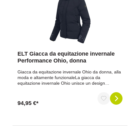
ELT Giacca da equitazione invernale
Performance Ohio, donna
Giacca da equitazione invernale Ohio da donna, alla
moda e altamente funzionaleLa giacca da
equitazione invernale Ohio unisce un design
elegante alla massima funzionalità per le giornate
fredde in sella e in scuderia. La leggera imbottitura
simile alla piuma mantiene piacevolmente al caldo,
94,95 €*
mentre il tessuto esterno impermeabile con colonna
d'acqua di 5.000 mm e cuciture sigillate protegge in
modo affidabile dall'umidità. La giacca traspirante e
antivento garantisce un comfort ottimale, anche
durante i movimenti intensi. Dettagli pratici come il
cappuccio rimovibile e regolabile in larghezza e la
cerniera a doppio cursore di alta qualità con