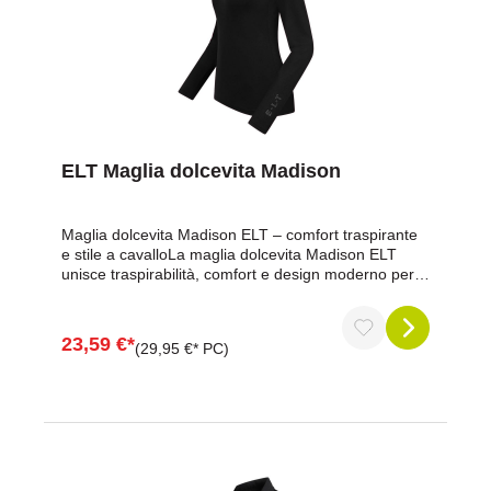
ELT Maglia dolcevita Madison
Maglia dolcevita Madison ELT – comfort traspirante
e stile a cavalloLa maglia dolcevita Madison ELT
unisce traspirabilità, comfort e design moderno per
amazzoni e cavalieri esigenti. Il suo tessuto tecnico e
il taglio aderente offrono una libertà di movimento
ottimale, mantenendo un look elegante sia in
23,59 €*
(29,95 €* PC)
scuderia che all'aperto.Vantaggi in sintesiGarantisce
una regolazione ottimale della temperatura grazie al
tessuto tecnico traspiranteOffre una vestibilità
perfetta con un taglio aderenteComodo dolcevita con
logo stampatoDona un tocco elegante con la scritta
E·L·T in strass sulla manicaLavabile e di facile
manutenzioneDati del prodottoTessuto tecnico
traspirante composto da 88% poliestere e 12%