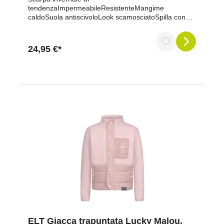
tendenzaImpermeabileResistenteMangime
caldoSuola antiscivoloLook scamosciatoSpilla con
logo E-L-TTomaia: altro materiale, mangime: 100%
poliestere, suola: altro materialeELT fa parte del
rinomato marchio equestre Waldhausen: alta qualità,
24,95 €*
prezzi accessibili e design moderno!
ELT Giacca trapuntata Lucky Malou,