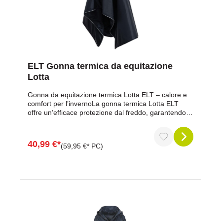
vita di tutti i giorni che in occasione di una fiera
equestre. Il formato sottile e leggero e le prestazioni
affidabili ne fanno un pratico must per i cavalieri. Con
la comprovata qualità di ELT by Waldhausen, potrete
sempre contare sulla vostra fonte di energia
mobile.Ordinate ora e restate sempre carichi!
ELT Gonna termica da equitazione
Lotta
Gonna da equitazione termica Lotta ELT – calore e
comfort per l’invernoLa gonna termica Lotta ELT
offre un’efficace protezione dal freddo, garantendo al
contempo comfort e libertà di movimento. Il suo
caldo interno in pile e i dettagli riflettenti assicurano
sicurezza e praticità alle amazzoni durante le uscite
40,99 €*
(59,95 €* PC)
invernali.Vantaggi in sintesiMantiene il calore grazie
a una comoda fodera in pileAssicura una vestibilità
perfetta con la vita regolabile tramite velcroProtegge
dal freddo e dall’umidità grazie al tessuto
idrorepellenteConsente di indossarla facilmente e in
sicurezza grazie alla cerniera frontaleAumenta la
visibilità con logo e bordature riflettentiComfort
ottimale grazie alla fascia interna in vita regolabile
con velcroDati del prodottoGonna termica da