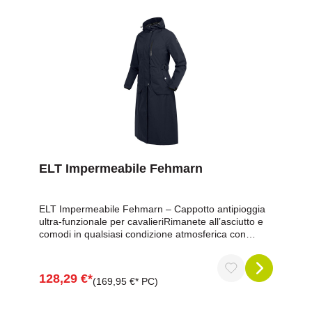
ELT Impermeabile Fehmarn
ELT Impermeabile Fehmarn – Cappotto antipioggia
ultra-funzionale per cavalieriRimanete all’asciutto e
comodi in qualsiasi condizione atmosferica con
l'impermeabile ELT Fehmarn. Progettato per i
cavalieri più esigenti, unisce impermeabilità,
traspirabilità e protezione dal vento, offrendo al
128,29 €*
(169,95 €* PC)
contempo un comfort ottimale grazie ai suoi
numerosi dettagli tecnici e al cappuccio compatibile
con il casco.Vantaggi in sintesiImpermeabile con