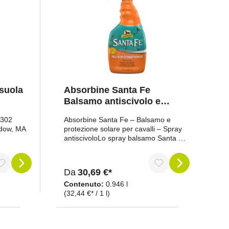
suola
Absorbine Santa Fe
Balsamo antiscivolo e
protezione solare
 302
Absorbine Santa Fe – Balsamo e
adow, MA
protezione solare per cavalli – Spray
antiscivoloLo spray balsamo Santa Fe
entante
Coat di Absorbine è un trattamento
completo per il manto dei cavalli che
lgte,
combina districante, lucidante e
Da
30,69 €*
ontatto:
protezione solare. Sviluppato da
e
esperti nella cura dei cavalli e utilizzato
Contenuto:
0.946 l
dai migliori groom, questo prodotto
(32,44 €* / 1 l)
previene l'infeltrimento, protegge dallo
scolorimento e facilita la spazzolatura
dopo la toelettatura.La sua formula