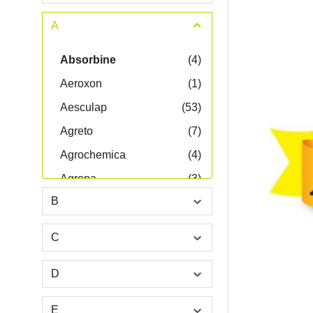
A
Absorbine
(4)
Aeroxon
(1)
Aesculap
(53)
Agreto
(7)
Agrochemica
(4)
Agropa
(3)
B
AKO
(282)
albatros
(3)
C
Allflex
(9)
D
Alptex
(6)
Ambic
(4)
E