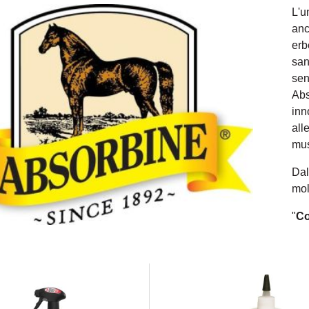
L'u
anc
erb
san
sen
Abs
inn
all
mus
Dal
mol
"
Co