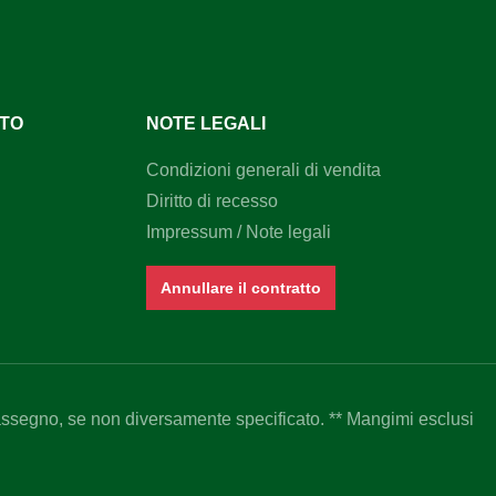
Fe, per una criniera e una coda
perfettamente districate, lucide e
protette.
NTO
NOTE LEGALI
Condizioni generali di vendita
Diritto di recesso
Impressum / Note legali
Annullare il contratto
assegno, se non diversamente specificato. ** Mangimi esclusi