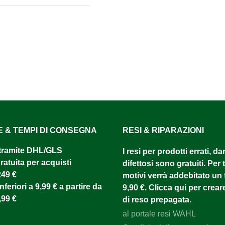
E & TEMPI DI CONSEGNA
RESI & RIPARAZIONI
tramite DHL/GLS ​
I resi per prodotti errati, d
atuita per acquisti
difettosi sono gratuiti. Per tu
249 €
motivi verrà addebitato un f
nferiori a 9,99 € a partire da
9,90 €. Clicca qui per creare
,99 €
di reso prepagata.
al portale resi WAHL