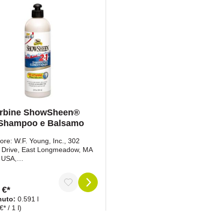
rbine ShowSheen®
 Shampoo e Balsamo
ore: W.F. Young, Inc., 302
 Drive, East Longmeadow, MA
 USA,
sorbine.comRappresentante
eo: BIORANCH GmbH,
psheide 19, 48291 Telgte,
 €*
ia, www.bioranch.deContatto:
nuto:
0.591 l
schaefer@bioranch.de
* / 1 l)