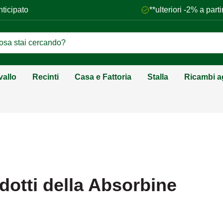
nticipato
**ulteriori -2% a par
vallo
Recinti
Casa e Fattoria
Stalla
Ricambi ag
dotti della Absorbine