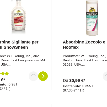
bine Sigillante per
Absorbine Zoccolo e 
lli ShowSheen
Hooflex
ore: W.F. Young, Inc., 302
Produttore: W.F. Young, Inc.,
 Drive, East Longmeadow, MA
Benton Drive, East Longme
 USA,
01028, USA,
sorbine.comRappresentante
www.absorbine.comRappres
eo: BIORANCH GmbH,
europeo: BIORANCH GmbH,
psheide 19, 48291 Telgte,
Harkampsheide 19, 48291 Te
 €*
ione media di 5 su 5 stelle
Da
30,99 €*
ia, www.bioranch.deContatto:
Germania, www.bioranch.deC
nuto:
0.95 l
schaefer@bioranch.de
andre.schaefer@bioranch.d
Contenuto:
0.355 l
* / 1 l)
(87,30 €* / 1 l)