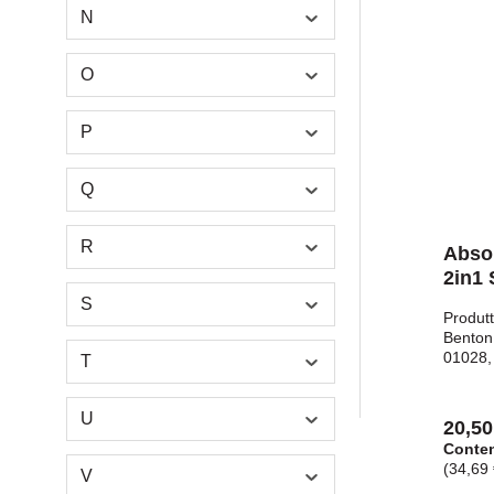
N
O
P
Q
R
Abso
2in1
S
Produtt
Benton
01028,
T
www.ab
europ
Harkam
U
20,50
German
Conte
andre.
(34,69 €
V