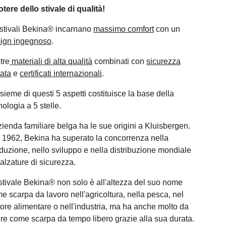
potere dello stivale di qualità!
 stivali Bekina® incarnano
massimo comfort
con un
ign ingegnoso
.
ltre
materiali di alta qualità
combinati con
sicurezza
tata
e
certificati internazionali
.
nsieme di questi 5 aspetti costituisce la base della
nologia a 5 stelle.
zienda familiare belga ha le sue origini a Kluisbergen.
 1962, Bekina ha superato la concorrenza nella
duzione, nello sviluppo e nella distribuzione mondiale
calzature di sicurezza.
stivale Bekina® non solo è all'altezza del suo nome
e scarpa da lavoro nell'agricoltura, nella pesca, nel
tore alimentare o nell'industria, ma ha anche molto da
rire come scarpa da tempo libero grazie alla sua durata.