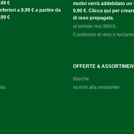
249 €
motivi verrà addebitato un f
camminata su terreni irregola
nferiori a 9,99 € a partire da
9,90 €. Clicca qui per creare
proprietà antistatiche e ESD
consentono l'utilizzo in ambie
,99 €
di reso prepagata.
lavoro in cui è necessario te
al portale resi WAHL
delle scariche elettrostatiche
ora e utilizzali per i lavori agri
Condizioni di reso e reclamo
OFFERTE & ASSORTIME
Marche
ola
Iscriviti alla newsletter