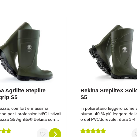
a Agrilite Steplite
Bekina StepliteX Soli
grip S5
S5
ezza, comfort e massima
in poliuretano leggero come
ne per i professionisti!Gli stivali
piuma: 40 % più leggero de
rezza S5 Agrilite® Bekina sono
o del PVCdurevole: dura 3-4 v
mento perfetto per combinare
più rispetto agli stivali in P
za, comfort e prestazioni nelle
comfort: calzata extra larga 
attività agricole. Grazie alla loro
altamaggiore sicurezza: punt