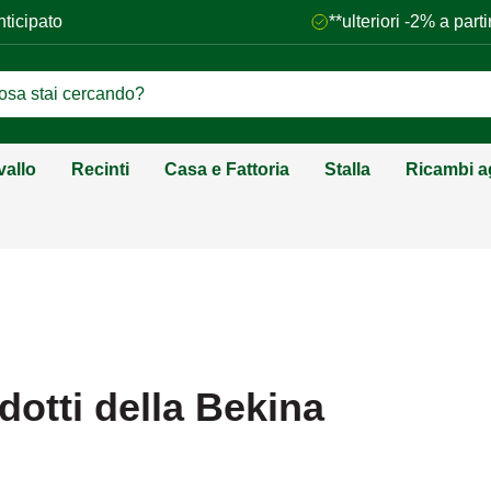
nticipato
**ulteriori -2% a par
vallo
Recinti
Casa e Fattoria
Stalla
Ricambi ag
dotti della Bekina