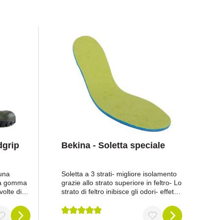
dgrip
Bekina - Soletta speciale
 una
Soletta a 3 strati- migliore isolamento
lla gomma
grazie allo strato superiore in feltro- Lo
olte di
strato di feltro inibisce gli odori- effetto
VCmaggiore
ammortizzante dell'intera soletta-
e
Suola gommata per una resistenza
ale in
ottimale allo scivolamento nello stivale-