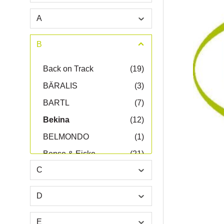
A
B
Back on Track
(19)
BÄRALIS
(3)
BARTL
(7)
Bekina
(12)
BELMONDO
(1)
Bense & Eicke
(21)
C
beris
(5)
Bilsom
(1)
D
Blaze Wear
(1)
E
Bleispitz
(1)