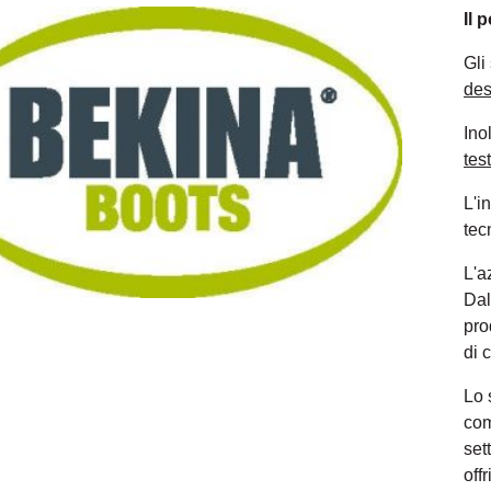
Il 
Gli
des
Ino
tes
L'i
tec
L'a
Dal
pro
di 
Lo 
com
set
off