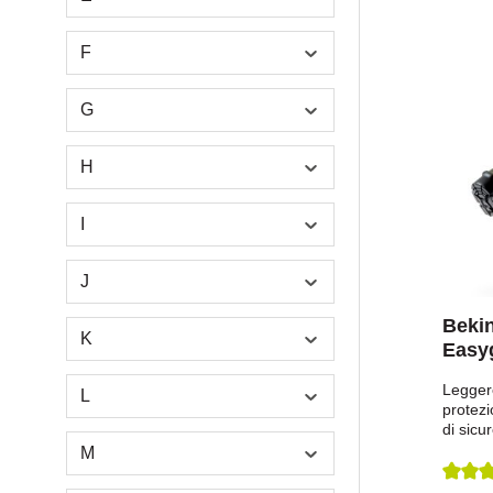
BLOCK BOND
(8)
F
Bruder
(19)
Bruja
(1)
G
Bucas
(12)
H
Busse
(21)
I
J
Bekin
K
Easy
Legger
L
protezio
di sicu
lo stru
M
sicurez
vostre 