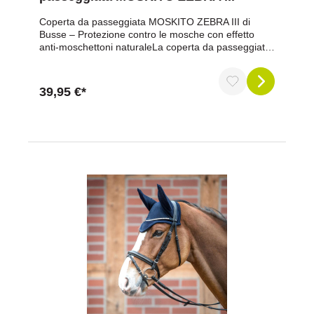
Coperta da passeggiata MOSKITO ZEBRA III di
Busse – Protezione contro le mosche con effetto
anti-moschettoni naturaleLa coperta da passeggiata
MOSKITO ZEBRA III di Busse offre al tuo cavallo una
protezione affidabile contro mosche e moschettoni,
con un tocco in più: l'accattivante motivo zebrato
39,95 €*
garantisce una protezione anti-moschettoni naturale.
Gli studi hanno dimostrato che i cavalli con questo
motivo sono molto meno bersagliati da alcuni insetti.
Il resistente tessuto a maglia fitta in 100% poliestere
protegge in modo affidabile dalle punture di insetti, è
traspirante e si asciuga rapidamente. Grazie alla
vestibilità ottimizzata, al taglio della sella e al taglio
laterale Riding-Cut, i tuoi comandi rimangono
sempre illimitati. Con copertura per la coda, collo
rimovibile e cordino posteriore profondo, la coperta è
un pratico compagno per rilassanti passeggiate
estive.Vantaggi in sintesiEfficace protezione contro le
mosche per i cavalli durante la passeggiataMotivo
naturale anti-mosche con look zebrato -
scientificamente provatoRealizzata in resistente
tessuto a rete a maglia fitta (100%
poliestere)Traspirante e ad asciugatura rapida per
un elevato comfort climaticoCollare con chiusure in