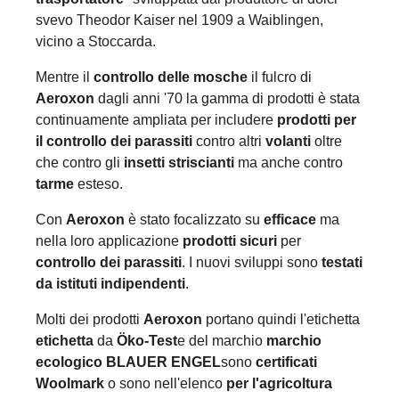
svevo Theodor Kaiser nel 1909 a Waiblingen,
vicino a Stoccarda.
Mentre il
controllo delle mosche
il fulcro di
Aeroxon
dagli anni '70 la gamma di prodotti è stata
continuamente ampliata per includere
prodotti per
il controllo dei parassiti
contro altri
volanti
oltre
che contro gli
insetti striscianti
ma anche contro
tarme
esteso.
Con
Aeroxon
è stato focalizzato su
efficace
ma
nella loro applicazione
prodotti sicuri
per
controllo dei parassiti
. I nuovi sviluppi sono
testati
da istituti indipendenti
.
Molti dei prodotti
Aeroxon
portano quindi l'etichetta
etichetta
da
Öko-Test
e del marchio
marchio
ecologico BLAUER ENGEL
sono
certificati
Woolmark
o sono nell'elenco
per l'agricoltura