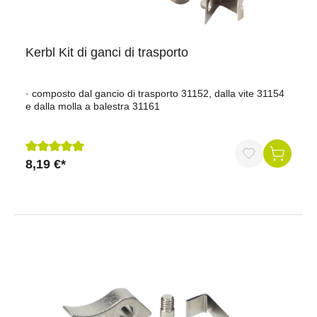
Kerbl Kit di ganci di trasporto
· composto dal gancio di trasporto 31152, dalla vite 31154
e dalla molla a balestra 31161
8,19 €*
Recensione media di 5 su 5 stelle