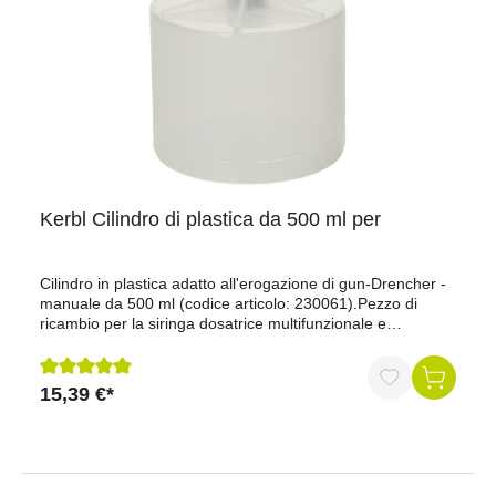
Kerbl Cilindro di plastica da 500 ml per
Cilindro in plastica adatto all'erogazione di gun-Drencher -
manuale da 500 ml (codice articolo: 230061).Pezzo di
ricambio per la siringa dosatrice multifunzionale e
utilizzabile universalmente, adatta ad esempio per
lanciareboli di glicole propilenico ecc.
15,39 €*
Recensione media di 5 su 5 stelle