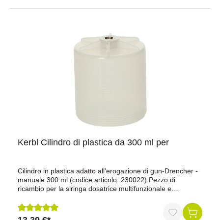
Kerbl Cilindro di plastica da 300 ml per
Cilindro in plastica adatto all'erogazione di gun-Drencher -
manuale 300 ml (codice articolo: 230022).Pezzo di
ricambio per la siringa dosatrice multifunzionale e
utilizzabile universalmente, adatta ad esempio per
lanciareboli di glicole propilenico ecc.
Recensione media di 5 su 5 stelle