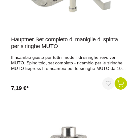
Hauptner Set completo di maniglie di spinta
per siringhe MUTO
Il ricambio giusto per tutti i modelli di siringhe revolver
MUTO. Spingitoio, set completo - ricambio per le siringhe
MUTO Express II e ricambio per le siringhe MUTO da 10
ml, 25 ml, 30 ml e 50 ml e ricambio per la siringa Muto-
Tuberculina da 5 ml e 2,1 ml. Gli accessori per siringhe
dosatrici per le siringhe revolver MUTO sono costituiti da
7,19 €*
uno spintore, una vite e una molla a balestra.