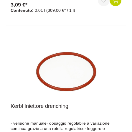
funzionamento e la lunga durata delle siringhe, lubrificando
3,09 €*
le parti mobili e proteggendole dall'usura.Caratteristiche
Contenuto:
0.01 l
(309,00 €* / 1 l)
importanti:Olio siliconico di alta qualità: sviluppato
appositamente per la cura delle siringhe, questo olio
assicura un movimento fluido degli stantuffi e delle
guarnizioni.Lunga durata: l'uso regolare prolunga
notevolmente la durata delle siringhe, aumentando
l'efficienza e l'affidabilità della pratica veterinaria.Facile da
usare: Il tubo da 10 ml è pratico e facile da erogare, ideale
per un uso mirato durante la manutenzione delle
siringhe.Ideale per l'uso in medicina veterinaria L'olio di
silicone è stato progettato appositamente per le siringhe
veterinarie e garantisce che l'attrezzatura sia sempre
pronta all'uso e in perfette condizioni.Assicuratevi una cura
ottimale delle vostre siringhe e prolungatene la durata con
il tubo di olio di silicone per siringhe da 10 ml. Ordinate ora
da Agrar-Fachversand e beneficiate di una consegna
rapida e di un eccellente servizio clienti.
Kerbl Iniettore drenching
· versione manuale· dosaggio regolabile a variazione
continua grazie a una rotella regolatrice· leggero e