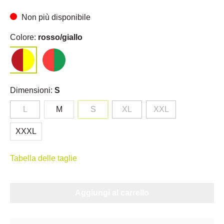
Non più disponibile
Colore:
rosso/giallo
Dimensioni:
S
L
M
S
XL
XXL
XXXL
Tabella delle taglie
Aggiungi al carrello