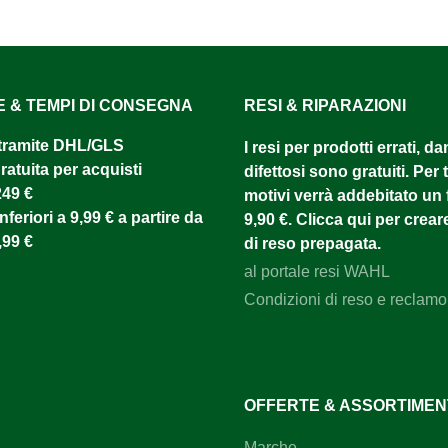
E & TEMPI DI CONSEGNA
RESI & RIPARAZIONI
tramite DHL/GLS ​
I resi per prodotti errati, d
atuita per acquisti
difettosi sono gratuiti. Per tu
249 €
motivi verrà addebitato un f
nferiori a 9,99 € a partire da
9,90 €. Clicca qui per creare
,99 €
di reso prepagata.
al portale resi WAHL
Condizioni di reso e reclamo
OFFERTE & ASSORTIME
Marche