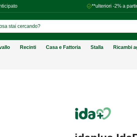
nticipato
**ulteriori -2% a par
vallo
Recinti
Casa e Fattoria
Stalla
Ricambi ag