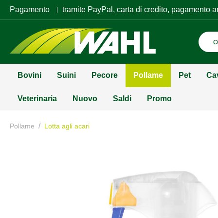
Pagamento
tramite PayPal, carta di credito, pagamento a
Bovini
Suini
Pecore
Pollame
Pet
Ca
Veterinaria
Nuovo
Saldi
Promo
/
Pollame
Lotta agli acari