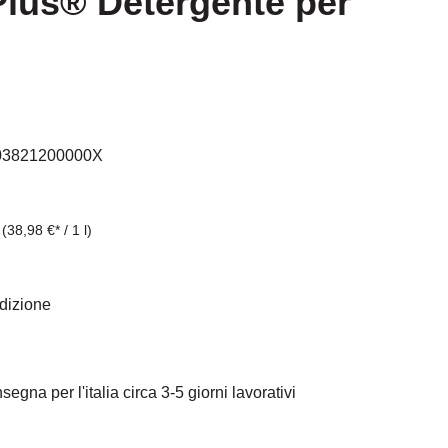
Plus® Detergente per
l
03821200000X
l
(38,98 €* / 1 l)
edizione
egna per l'italia circa 3-5 giorni lavorativi