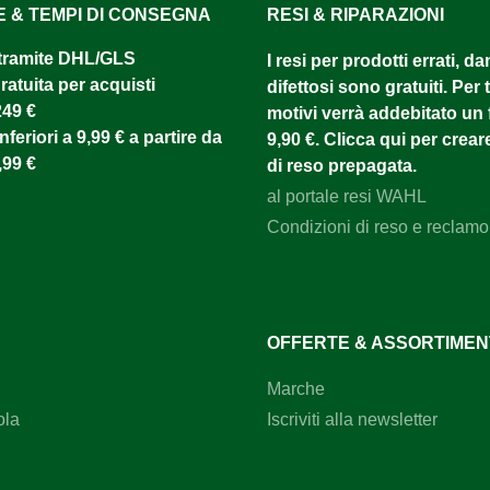
E & TEMPI DI CONSEGNA
RESI & RIPARAZIONI
tramite DHL/GLS ​
I resi per prodotti errati, d
atuita per acquisti
difettosi sono gratuiti. Per tu
249 €
motivi verrà addebitato un f
nferiori a 9,99 € a partire da
9,90 €. Clicca qui per creare
,99 €
di reso prepagata.
al portale resi WAHL
Condizioni di reso e reclamo
OFFERTE & ASSORTIME
Marche
ola
Iscriviti alla newsletter