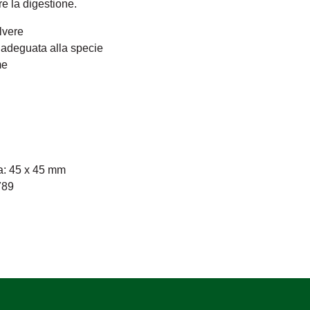
re la digestione.
lvere
adeguata alla specie
me
a: 45 x 45 mm
789