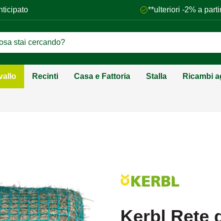
nticipato
**ulteriori -2% a par
vallo
Recinti
Casa e Fattoria
Stalla
Ricambi ag
Kerbl Rete 