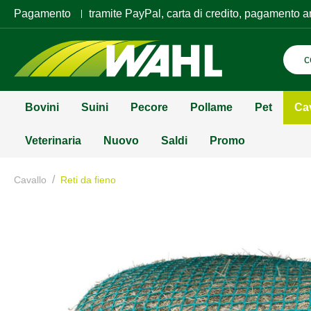
Pagamento
tramite PayPal, carta di credito, pagamento a
Bovini
Suini
Pecore
Pollame
Pet
Ca
Veterinaria
Nuovo
Saldi
Promo
/
Cavallo
Reti da fieno