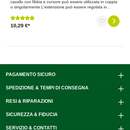
cavallo con fibbia e cursore può essere utilizzata in coppia
o singolarmente.L'estensione può essere regolata in
continuo da 30 a circa 50 cm e può quindi essere
personalizzata in base alle esigenze individuali.
10,29 €*
Recensione media di 5 su 5 stelle
PAGAMENTO SICURO
SPEDIZIONE & TEMPI DI CONSEGNA
RESI & RIPARAZIONI
SICUREZZA & FIDUCIA
SERVIZIO & CONTATTI