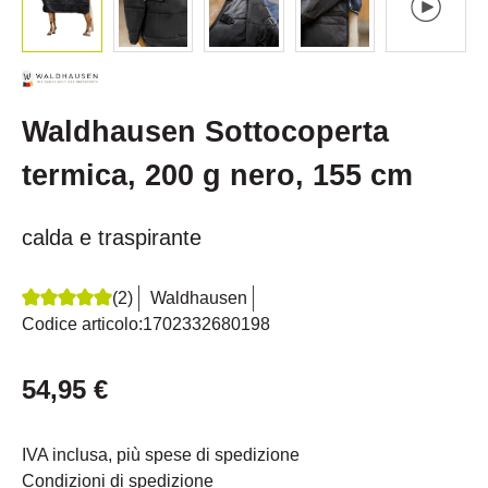
Waldhausen Sottocoperta
termica, 200 g nero, 155 cm
calda e traspirante
(2)
Waldhausen
Recensione media di 5 su 5 stelle
Codice articolo:
1702332680198
54,95 €
IVA inclusa, più spese di spedizione
Condizioni di spedizione