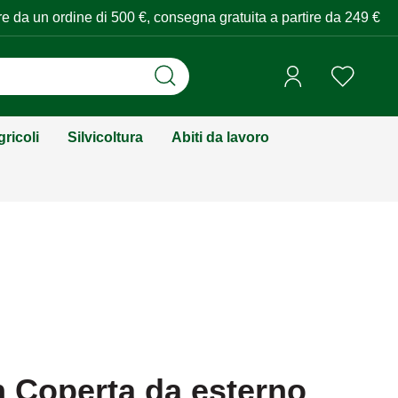
tire da un ordine di 500 €, consegna gratuita a partire da 249 €
ricoli
Silvicoltura
Abiti da lavoro
 Coperta da esterno