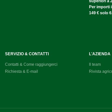
dell’imbottitura: 100 g/m² ThermofillColore: neroTaglie:
superiori a 
115 cm, 125 cm, 135 cm, 145 cm, 155 cm, 165
Per importi i
cmContenuto della confezione1x sottocoperta termica
149 € solo 6
Waldhausen, 100 gPerché scegliere la sottocoperta
termica Waldhausen?Se cerchi una sottocoperta leggera
ma affidabile per il tuo cavallo, questo modello è proprio
quello che fa per te. Mantiene al caldo senza appesantire,
è traspirante e garantisce una vestibilità sicura grazie alla
stampa in silicone nella zona della schiena. Grazie al
sistema di fissaggio semplice e ai materiali di alta qualità,
questa sottocoperta è il complemento perfetto per il tuo
sistema di coperte.Garantisci calore, comfort e una
SERVIZIO & CONTATTI
L’AZIENDA
vestibilità sicura con la sottocoperta termica Waldhausen
da 100 g, che accompagnerà il tuo cavallo in modo
affidabile nelle giornate più fresche.
Contatti & Come raggiungerci
Il team
Richiesta & E-mail
Rivista agric