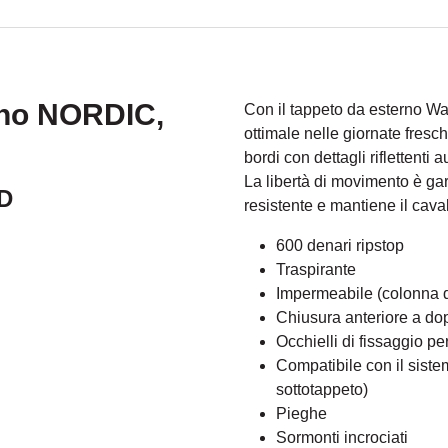
rno NORDIC,
Con il tappeto da esterno Wal
ottimale nelle giornate fresc
bordi con dettagli riflettenti
La libertà di movimento è gara
0D
resistente e mantiene il caval
600 denari ripstop
Traspirante
Impermeabile (colonna
Chiusura anteriore a do
Occhielli di fissaggio pe
Compatibile con il sistema
sottotappeto)
Pieghe
Sormonti incrociati