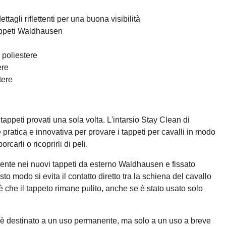
ttagli riflettenti per una buona visibilità
appeti Waldhausen
 poliestere
ere
tere
 tappeti provati una sola volta. L'intarsio Stay Clean di
ratica e innovativa per provare i tappeti per cavalli in modo
carli o ricoprirli di peli.
amente nei nuovi tappeti da esterno Waldhausen e fissato
sto modo si evita il contatto diretto tra la schiena del cavallo
le è che il tappeto rimane pulito, anche se è stato usato solo
 è destinato a un uso permanente, ma solo a un uso a breve