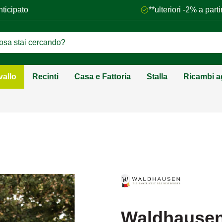
nticipato
**ulteriori -2% a par
vallo
Recinti
Casa e Fattoria
Stalla
Ricambi ag
Waldhausen