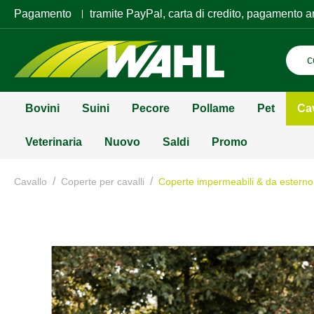
Pagamento
tramite PayPal, carta di credito, pagamento a
Bovini
Suini
Pecore
Pollame
Pet
Ca
Veterinaria
Nuovo
Saldi
Promo
/
/
Cavallo
Coperte per cavalli
Coperte impermeabili & da esterno