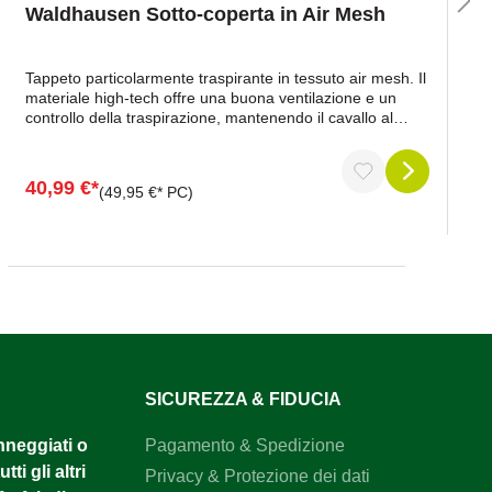
Waldhausen Sotto-coperta in Air Mesh
Tappeto particolarmente traspirante in tessuto air mesh. Il
materiale high-tech offre una buona ventilazione e un
controllo della traspirazione, mantenendo il cavallo al
caldo. Il tessuto Air Mesh può anche prevenire l'accumulo
di calore. Con semplice chiusura a T del petto. 2 strisce
elastiche in velcro nella zona delle spalle e nella zona
40,99 €*
(49,95 €* PC)
posteriore per un facile fissaggio a tutti i tappeti
Waldhausen Economic, Comfort e Premium. Questo
tappeto è ideale in caso di forti sbalzi di
temperatura.Materiale: 100% poliestere
SICUREZZA & FIDUCIA
anneggiati o
Pagamento & Spedizione
tti gli altri
Privacy & Protezione dei dati