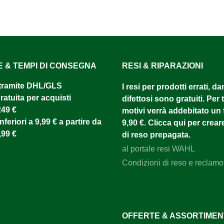
E & TEMPI DI CONSEGNA
RESI & RIPARAZIONI
tramite DHL/GLS ​
I resi per prodotti errati, d
atuita per acquisti
difettosi sono gratuiti. Per tu
249 €
motivi verrà addebitato un f
nferiori a 9,99 € a partire da
9,90 €. Clicca qui per creare
,99 €
di reso prepagata.
al portale resi WAHL
Condizioni di reso e reclamo
OFFERTE & ASSORTIME