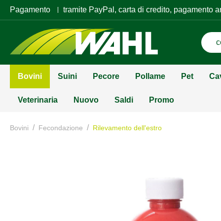
Pagamento
tramite PayPal, carta di credito, pagamento a
Bovini
Suini
Pecore
Pollame
Pet
Ca
Veterinaria
Nuovo
Saldi
Promo
/
/
Bovini
Fecondazione
Rilevamento dell'estro