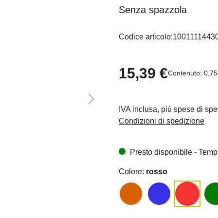
Senza spazzola
Mit dem Aufruf des Videos er
Vimeo übermittelt werden un
Codice articolo:
1001111443
15,39 €
Contenuto:
0.75
IVA inclusa, più spese di sp
Condizioni di spedizione
Presto disponibile - Tempi
Colore:
rosso