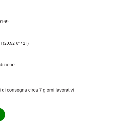
klären Sie sich einverstanden, dass Ihre Daten an
d das Sie die
Datenschutzbestimmungen
gelesen
0169
haben.
Akzeptieren
 l
(20,52 €* / 1 l)
edizione
 di consegna circa 7 giorni lavorativi