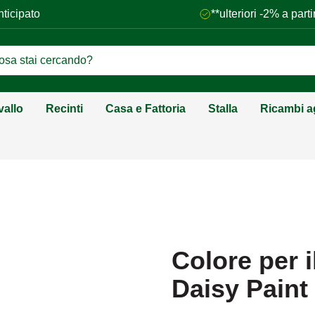
nticipato
**ulteriori -2% a par
vallo
Recinti
Casa e Fattoria
Stalla
Ricambi ag
Colore per i
Daisy Paint