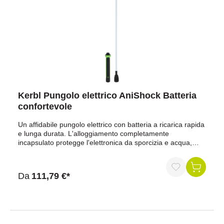
Kerbl Pungolo elettrico AniShock Batteria
confortevole
Un affidabile pungolo elettrico con batteria a ricarica rapida
e lunga durata. L'alloggiamento completamente
incapsulato protegge l'elettronica da sporcizia e acqua,
mentre lo spegnimento automatico e le funzioni di controllo
garantiscono un utilizzo sicuro per animali e
persone.Batteria agli ioni di litio ad alta capacità e lunga
Da
111,79 €*
durataRicarica rapida (230 V o USB)Elettronica
completamente protetta da sporco, polvere, vapori
aggressivi e getti d'acqua grazie all'alloggiamento
completamente incapsulatoprotetto contro l'attivazione
involontaria tramite pulsante di accensioneSegnale visivo e
acustico al rilascio della scossacon display a LED per lo