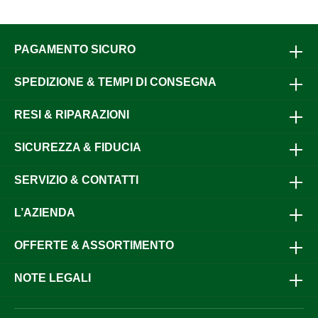
stato di carica della batteriaDesign ergonomico con peso
ridotto e custodia con impugnatura morbidaStelo flessibile
e infrangibile in policarbonatoDestinato esclusivamente
PAGAMENTO SICURO
all'uso negli allevamenti di bestiame in conformità con la
legislazione vigente in materia di benessere degli
animali.Altre caratteristicheCavo di ricarica e alimentatore
SPEDIZIONE & TEMPI DI CONSEGNA
USB inclusiIstruzioni per l'uso incluse
RESI & RIPARAZIONI
SICUREZZA & FIDUCIA
SERVIZIO & CONTATTI
L’AZIENDA
OFFERTE & ASSORTIMENTO
NOTE LEGALI