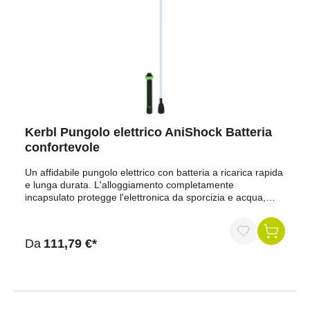
Kerbl Pungolo elettrico AniShock Batteria
confortevole
Un affidabile pungolo elettrico con batteria a ricarica rapida
e lunga durata. L'alloggiamento completamente
incapsulato protegge l'elettronica da sporcizia e acqua,
mentre lo spegnimento automatico e le funzioni di controllo
garantiscono un utilizzo sicuro per animali e
persone.Batteria agli ioni di litio ad alta capacità e lunga
Da
111,79 €*
durataRicarica rapida (230 V o USB)Elettronica
completamente protetta da sporco, polvere, vapori
aggressivi e getti d'acqua grazie all'alloggiamento
completamente incapsulatoprotetto contro l'attivazione
involontaria tramite pulsante di accensioneSegnale visivo e
acustico al rilascio della scossacon display a LED per lo