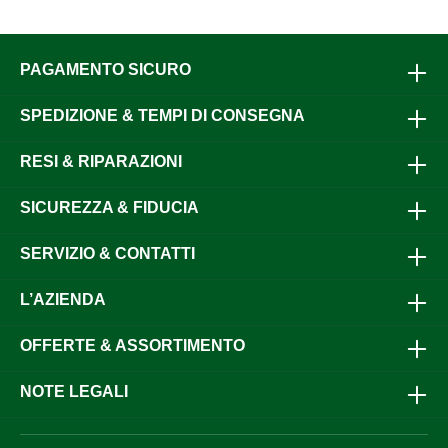
stato di carica della batteriaDesign ergonomico con peso
ridotto e custodia con impugnatura morbidaStelo flessibile
e infrangibile in policarbonatoDestinato esclusivamente
PAGAMENTO SICURO
all'uso negli allevamenti di bestiame in conformità con la
legislazione vigente in materia di benessere degli
animali.Altre caratteristicheCavo di ricarica e alimentatore
SPEDIZIONE & TEMPI DI CONSEGNA
USB inclusiIstruzioni per l'uso incluse
RESI & RIPARAZIONI
SICUREZZA & FIDUCIA
SERVIZIO & CONTATTI
L’AZIENDA
OFFERTE & ASSORTIMENTO
NOTE LEGALI