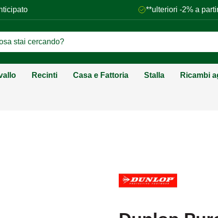
nticipato
**ulteriori -2% a par
vallo
Recinti
Casa e Fattoria
Stalla
Ricambi ag