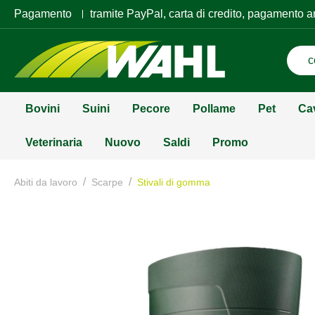
Pagamento
tramite PayPal, carta di credito, pagamento a
Bovini
Suini
Pecore
Pollame
Pet
Ca
Veterinaria
Nuovo
Saldi
Promo
/
/
Abiti da lavoro
Scarpe
Stivali di gomma