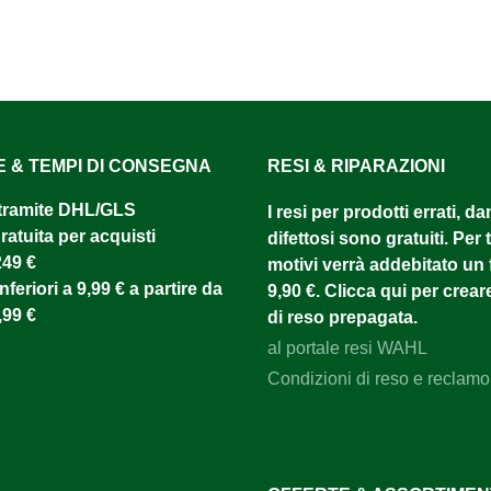
E & TEMPI DI CONSEGNA
RESI & RIPARAZIONI
tramite DHL/GLS ​
I resi per prodotti errati, d
atuita per acquisti
difettosi sono gratuiti. Per tu
249 €
motivi verrà addebitato un f
nferiori a 9,99 € a partire da
9,90 €. Clicca qui per creare
,99 €
di reso prepagata.
al portale resi WAHL
Condizioni di reso e reclamo