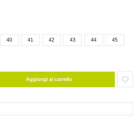
40
41
42
43
44
45
Aggiungi al carrello