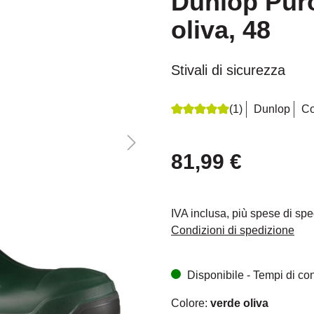
Dunlop Puro
oliva, 48
Stivali di sicurezza
(1)
Dunlop
Co
Recensione media di 5 su 5 s
81,99 €
IVA inclusa, più spese di sp
Condizioni di spedizione
Disponibile - Tempi di cons
Colore:
verde oliva