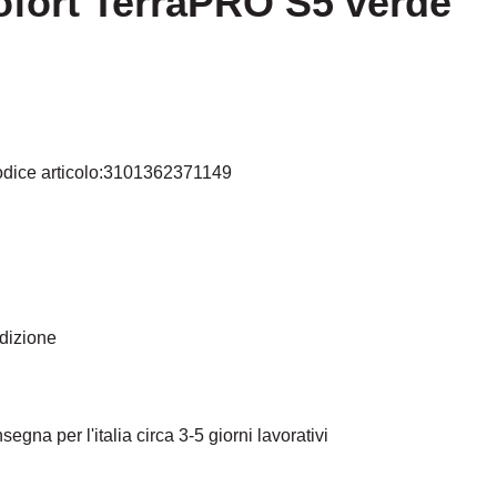
fort TerraPRO S5 verde
dice articolo:
3101362371149
telle
edizione
egna per l'italia circa 3-5 giorni lavorativi