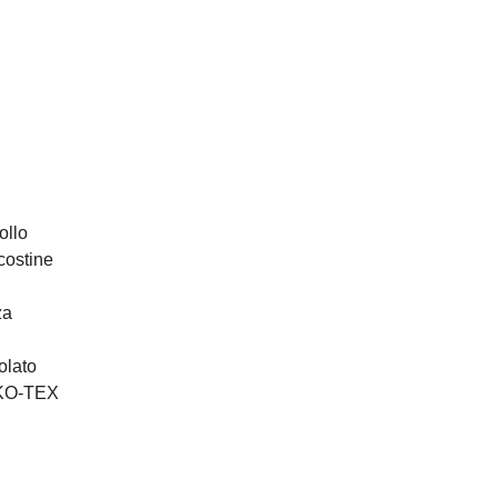
ollo
 costine
za
olato
KO-TEX