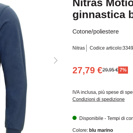
Nitras Moti
ginnastica 
Cotone/poliestere
Nitras
Codice articolo:
334
27,79 €
29,95 €
7%
IVA inclusa, più spese di sp
Condizioni di spedizione
Disponibile - Tempi di cons
Colore:
blu marino