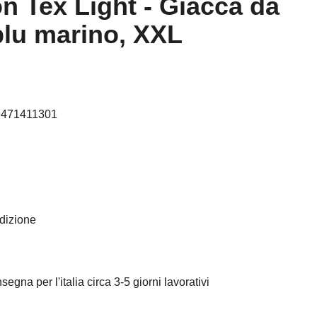
on Tex Light - Giacca da
blu marino, XXL
9471411301
edizione
egna per l'italia circa 3-5 giorni lavorativi