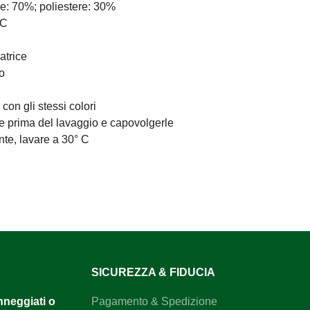
ne: 70%; poliestere: 30%
°C
atrice
o
on gli stessi colori
re prima del lavaggio e capovolgerle
ente, lavare a 30° C
SICUREZZA & FIDUCIA
anneggiati o
Pagamento & Spedizione