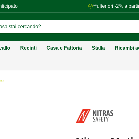
nticipato
**ulteriori -2% a par
vallo
Recinti
Casa e Fattoria
Stalla
Ricambi ag
ro