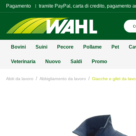
Pagamento
tramite PayPal, carta di credito, pagamento a
Bovini
Suini
Pecore
Pollame
Pet
Ca
Veterinaria
Nuovo
Saldi
Promo
/
/
Abiti da lavoro
Abbigliamento da lavoro
Giacche e gilet da lavo