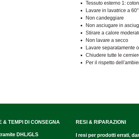
Tessuto esterno 1: coto
Lavare in lavatrice a 60
Non candeggiare
Non asciugare in asciug
Stirare a calore moderat
Non lavare a secco
Lavare separatamente o c
Chiudere tutte le cernie
Per il rispetto dell'ambi
E & TEMPI DI CONSEGNA
RESI & RIPARAZIONI
tramite DHL/GLS ​
I resi per prodotti errati, d