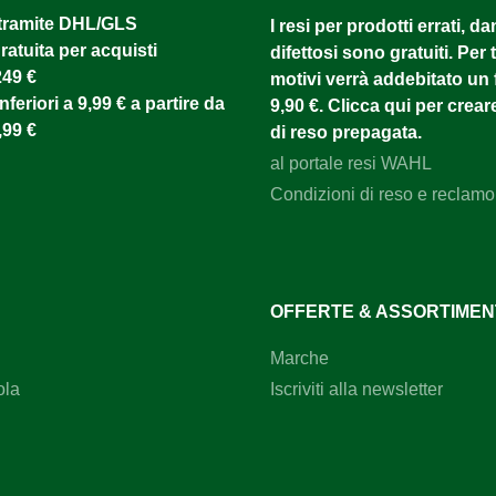
tramite DHL/GLS ​
I resi per prodotti errati, d
atuita per acquisti
difettosi sono gratuiti. Per tu
249 €
motivi verrà addebitato un f
nferiori a 9,99 € a partire da
9,90 €. Clicca qui per creare
,99 €
di reso prepagata.
al portale resi WAHL
Condizioni di reso e reclamo
OFFERTE & ASSORTIME
Marche
ola
Iscriviti alla newsletter