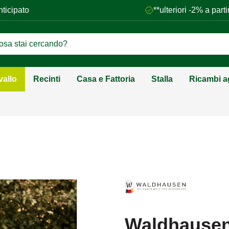
nticipato
**ulteriori -2% a par
vallo
Recinti
Casa e Fattoria
Stalla
Ricambi ag
Waldhausen