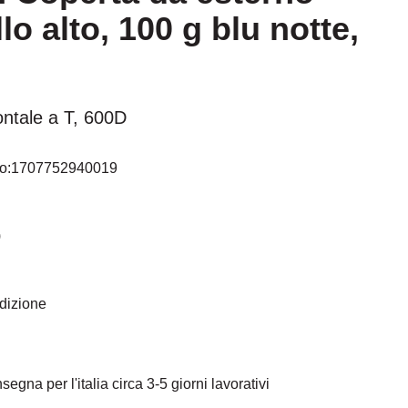
o alto, 100 g blu notte,
klären Sie sich einverstanden, dass Ihre Daten an
d das Sie die
Datenschutzbestimmungen
gelesen
haben.
Akzeptieren
ontale a T, 600D
o:
1707752940019
)
edizione
egna per l'italia circa 3-5 giorni lavorativi