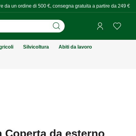
tire da un ordine di 500 €, consegna gratuita a partire da 249 €
ricoli
Silvicoltura
Abiti da lavoro
 Coperta da esterno