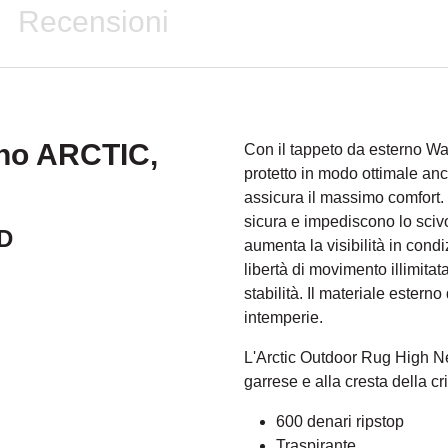
Recensioni
no ARCTIC,
Con il tappeto da esterno Wal
protetto in modo ottimale anc
assicura il massimo comfort. 
sicura e impediscono lo scivol
0D
aumenta la visibilità in cond
libertà di movimento illimitat
stabilità. Il materiale esterno
intemperie.
L'Arctic Outdoor Rug High Ne
garrese e alla cresta della cr
600 denari ripstop
Traspirante