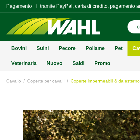
Pagamento
tramite PayPal, carta di credito, pagamento a
Bovini
Suini
Pecore
Pollame
Pet
Ca
Veterinaria
Nuovo
Saldi
Promo
/
/
Cavallo
Coperte per cavalli
Coperte impermeabili & da esterno