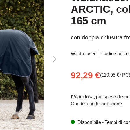
ARCTIC, coll
Mit dem Aufruf des Videos er
Vimeo übermittelt werden un
165 cm
con doppia chiusura fr
Waldhausen
Codice articol
92,29 €
(119,95 €* PC
IVA inclusa, più spese di sp
Condizioni di spedizione
Disponibile - Tempi di cons