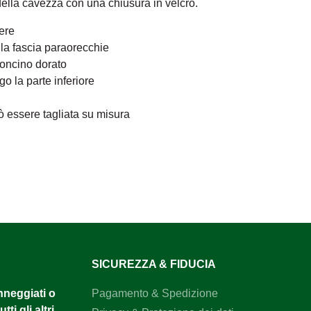
della cavezza con una chiusura in velcro.
ere
la fascia paraorecchie
doncino dorato
go la parte inferiore
ò essere tagliata su misura
SICUREZZA & FIDUCIA
anneggiati o
Pagamento & Spedizione
tti gli altri