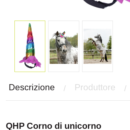
Descrizione
Produttore
/
/
QHP Corno di unicorno