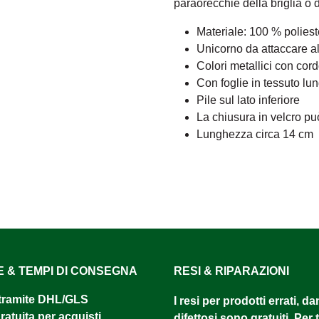
paraorecchie della briglia o 
Materiale: 100 % poliest
Unicorno da attaccare al
Colori metallici con cor
Con foglie in tessuto lun
Pile sul lato inferiore
La chiusura in velcro pu
Lunghezza circa 14 cm
E & TEMPI DI CONSEGNA
RESI & RIPARAZIONI
tramite DHL/GLS ​
I resi per prodotti errati, d
atuita per acquisti
difettosi sono gratuiti. Per tu