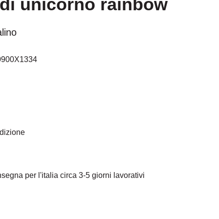
di unicorno rainbow
alino
0900X1334
edizione
egna per l'italia circa 3-5 giorni lavorativi