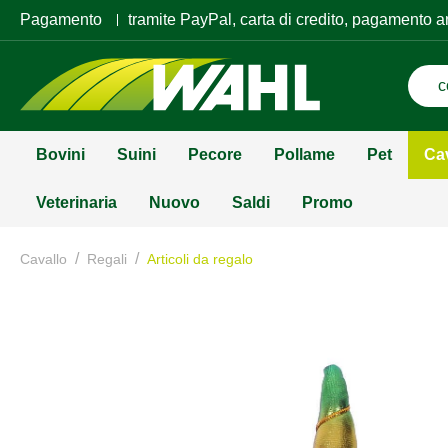
Pagamento
tramite PayPal, carta di credito, pagamento a
Bovini
Suini
Pecore
Pollame
Pet
Ca
Veterinaria
Nuovo
Saldi
Promo
/
/
Cavallo
Regali
Articoli da regalo