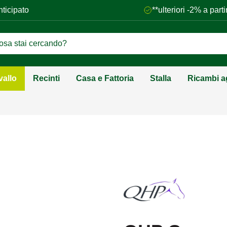
nticipato
**ulteriori -2% a par
vallo
Recinti
Casa e Fattoria
Stalla
Ricambi ag