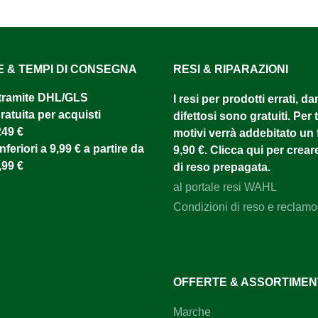
E & TEMPI DI CONSEGNA
RESI & RIPARAZIONI
tramite DHL/GLS ​
I resi per prodotti errati, d
atuita per acquisti
difettosi sono gratuiti. Per tu
249 €
motivi verrà addebitato un f
nferiori a 9,99 € a partire da
9,90 €. Clicca qui per creare
,99 €
di reso prepagata.
al portale resi WAHL
Condizioni di reso e reclamo
OFFERTE & ASSORTIME
Marche