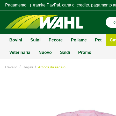
Pagamento
tramite PayPal, carta di credito, pagamento a
Bovini
Suini
Pecore
Pollame
Pet
Ca
Veterinaria
Nuovo
Saldi
Promo
/
/
Cavallo
Regali
Articoli da regalo