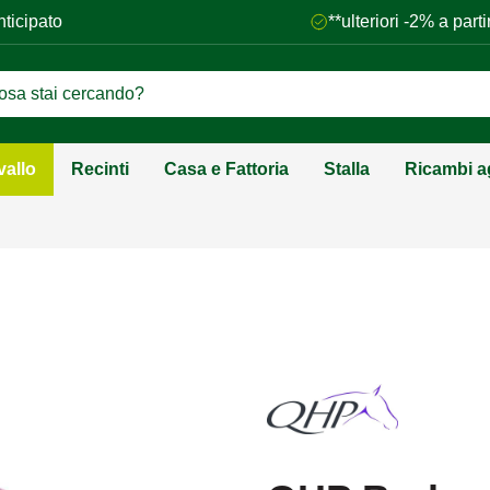
nticipato
**ulteriori -2% a par
vallo
Recinti
Casa e Fattoria
Stalla
Ricambi ag