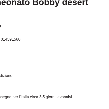
eonato Bobby desert
o
4014591560
edizione
egna per l'italia circa 3-5 giorni lavorativi