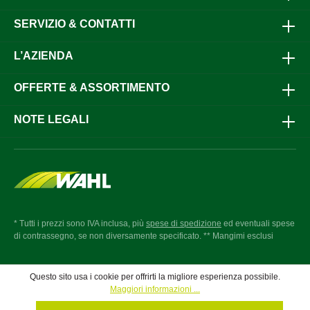
SERVIZIO & CONTATTI
L’AZIENDA
OFFERTE & ASSORTIMENTO
NOTE LEGALI
* Tutti i prezzi sono IVA inclusa, più
spese di spedizione
ed eventuali spese
di contrassegno, se non diversamente specificato. ** Mangimi esclusi
Questo sito usa i cookie per offrirti la migliore esperienza possibile.
Maggiori informazioni ...