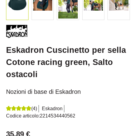
Eskadron Cuscinetto per sella
Cotone racing green, Salto
ostacoli
Nozioni di base di Eskadron
(4)
Eskadron
Recensione media di 5 su 5 stelle
Codice articolo:
2214534440562
35,89 €