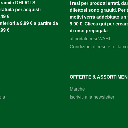
tramite DHL/GLS ​
I resi per prodotti errati, d
atuita per acquisti
difettosi sono gratuiti. Per tu
249 €
motivi verrà addebitato un f
nferiori a 9,99 € a partire da
9,90 €. Clicca qui per creare
,99 €
di reso prepagata.
al portale resi WAHL
Condizioni di reso e reclamo
OFFERTE & ASSORTIME
Marche
ola
Iscriviti alla newsletter