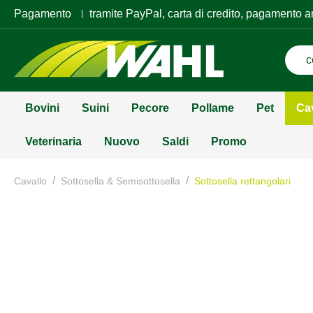
Pagamento
tramite PayPal, carta di credito, pagamento a
Bovini
Suini
Pecore
Pollame
Pet
Ca
Veterinaria
Nuovo
Saldi
Promo
/
/
Cavallo
Sottosella & Semisottosella
Sottosella rettangolari