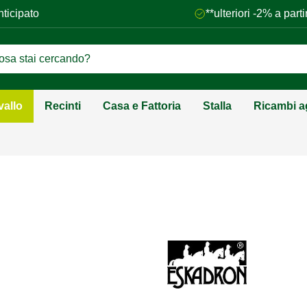
nticipato
**ulteriori -2% a par
vallo
Recinti
Casa e Fattoria
Stalla
Ricambi ag