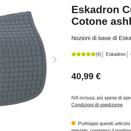
Eskadron Cu
Cotone ash
Nozioni di base di Esk
(4)
Eskadron
Recensione media di 5 su 5 s
40,99 €
IVA inclusa, più spese di sp
Condizioni di spedizione
Purtroppo questo articolo
previsto, compreso il riordino,