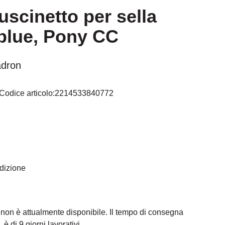
scinetto per sella
blue, Pony CC
adron
Codice articolo:
2214533840772
telle
edizione
 non è attualmente disponibile. Il tempo di consegna
 è di 9 giorni lavorativi.