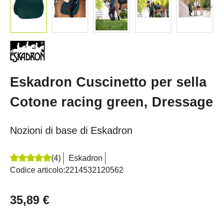
Eskadron Cuscinetto per sella
Cotone racing green, Dressage
Nozioni di base di Eskadron
(4)
Eskadron
Recensione media di 5 su 5 stelle
Codice articolo:
2214532120562
35,89 €