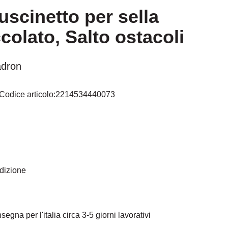
scinetto per sella
colato, Salto ostacoli
adron
Codice articolo:
2214534440073
telle
edizione
egna per l'italia circa 3-5 giorni lavorativi