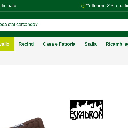
nticipato
**ulteriori -2% a par
vallo
Recinti
Casa e Fattoria
Stalla
Ricambi ag