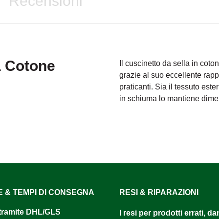
Recensioni
a Cotone
Il cuscinetto da sella in coto
grazie al suo eccellente rap
praticanti. Sia il tessuto est
in schiuma lo mantiene dime
E & TEMPI DI CONSEGNA
RESI & RIPARAZIONI
tramite DHL/GLS ​
I resi per prodotti errati, d