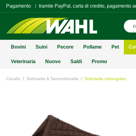
Pagamento
tramite PayPal, carta di credito, pagamento a
Bovini
Suini
Pecore
Pollame
Pet
Ca
Veterinaria
Nuovo
Saldi
Promo
/
/
Cavallo
Sottosella & Semisottosella
Sottosella rettangolari