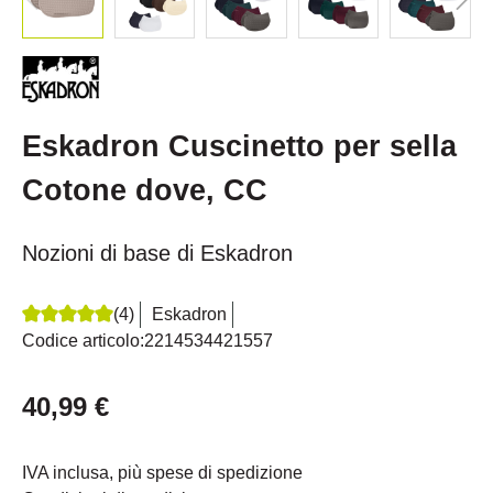
Eskadron Cuscinetto per sella
Cotone dove, CC
Nozioni di base di Eskadron
(4)
Eskadron
Recensione media di 5 su 5 stelle
Codice articolo:
2214534421557
40,99 €
IVA inclusa, più spese di spedizione