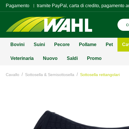
Pagamento
tramite PayPal, carta di credito, pagamento a
Bovini
Suini
Pecore
Pollame
Pet
Ca
Veterinaria
Nuovo
Saldi
Promo
/
/
Cavallo
Sottosella & Semisottosella
Sottosella rettangolari