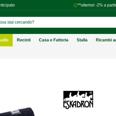
nticipato
**ulteriori -2% a par
vallo
Recinti
Casa e Fattoria
Stalla
Ricambi ag