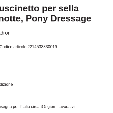
scinetto per sella
notte, Pony Dressage
adron
Codice articolo:
2214533830019
telle
edizione
egna per l'italia circa 3-5 giorni lavorativi