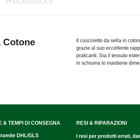
Recensioni
a Cotone
Il cuscinetto da sella in coto
grazie al suo eccellente rap
praticanti. Sia il tessuto est
in schiuma lo mantiene dime
E & TEMPI DI CONSEGNA
RESI & RIPARAZIONI
tramite DHL/GLS ​
I resi per prodotti errati, d