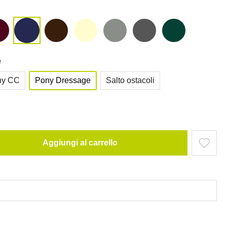
e
ny CC
Pony Dressage
Salto ostacoli
Aggiungi al carrello