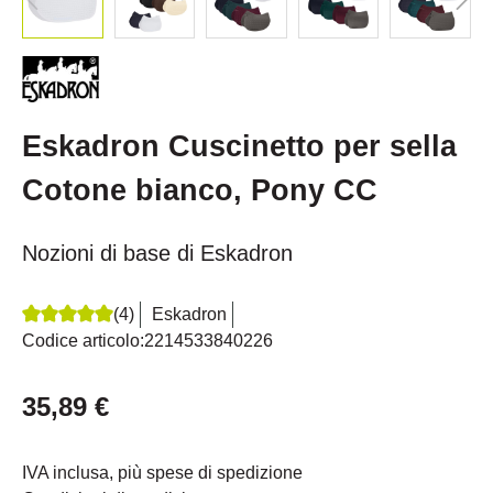
Eskadron Cuscinetto per sella
Cotone bianco, Pony CC
Nozioni di base di Eskadron
(4)
Eskadron
Recensione media di 5 su 5 stelle
Codice articolo:
2214533840226
35,89 €
IVA inclusa, più spese di spedizione