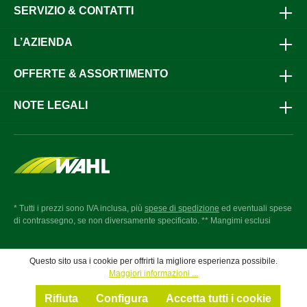
SERVIZIO & CONTATTI
L’AZIENDA
OFFERTE & ASSORTIMENTO
NOTE LEGALI
* Tutti i prezzi sono IVA inclusa, più
spese di spedizione
ed eventuali spese
di contrassegno, se non diversamente specificato. ** Mangimi esclusi
Questo sito usa i cookie per offrirti la migliore esperienza possibile.
Maggiori informazioni ...
Rifiuta
Configura
Accetta tutti i cookie