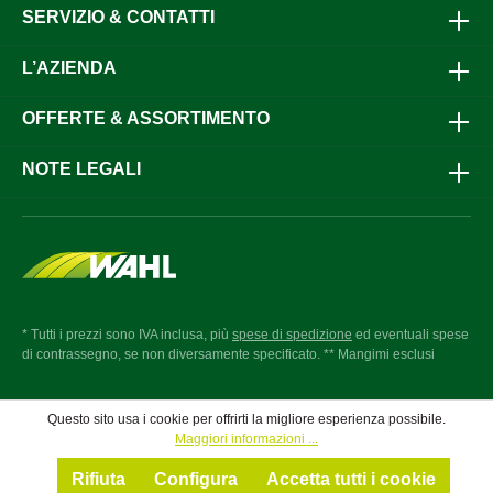
SERVIZIO & CONTATTI
L’AZIENDA
OFFERTE & ASSORTIMENTO
NOTE LEGALI
* Tutti i prezzi sono IVA inclusa, più
spese di spedizione
ed eventuali spese
di contrassegno, se non diversamente specificato. ** Mangimi esclusi
Questo sito usa i cookie per offrirti la migliore esperienza possibile.
Maggiori informazioni ...
Rifiuta
Configura
Accetta tutti i cookie