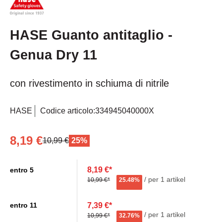
HASE Guanto antitaglio -
Genua Dry 11
con rivestimento in schiuma di nitrile
HASE
Codice articolo:
334945040000X
8,19 €
10,99 €
25%
8,19 €*
entro
5
/ per 1 artikel
10,99 €*
25.48%
7,39 €*
entro
11
/ per 1 artikel
10,99 €*
32.76%