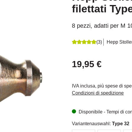
filettati Typ
8 pezzi, adatti per M 
(3)
Hepp Stolle
Recensione media di 5 su 5 s
19,95 €
IVA inclusa, più spese di sp
Condizioni di spedizione
Disponibile - Tempi di cons
Variantenauswahl:
Type 32