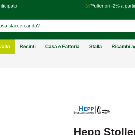
nticipato
**ulteriori -2% a par
vallo
Recinti
Casa e Fattoria
Stalla
Ricambi ag
Hepp Stollen