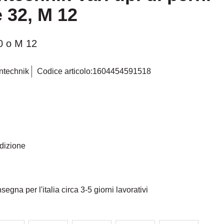
e 32, M 12
10 o M 12
ntechnik
Codice articolo:
1604454591518
telle
edizione
egna per l'italia circa 3-5 giorni lavorativi