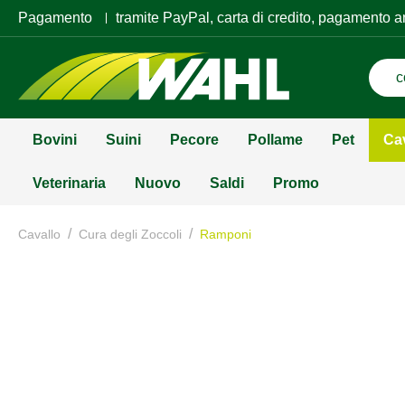
Pagamento
tramite PayPal, carta di credito, pagamento a
Bovini
Suini
Pecore
Pollame
Pet
Ca
Veterinaria
Nuovo
Saldi
Promo
/
/
Cavallo
Cura degli Zoccoli
Ramponi