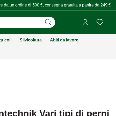
tire da un ordine di 500 €, consegna gratuita a partire da 249 €
ricoli
Silvicoltura
Abiti da lavoro
technik Vari tipi di perni