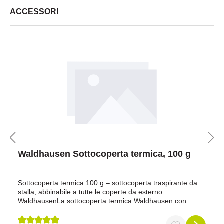
ACCESSORI
Waldhausen Sottocoperta termica, 100 g
Sottocoperta termica 100 g – sottocoperta traspirante da
stalla, abbinabile a tutte le coperte da esterno
WaldhausenLa sottocoperta termica Waldhausen con
imbottitura Thermofill da 100 g/m² è la scelta ideale se
desideri offrire al tuo cavallo uno strato leggero ma