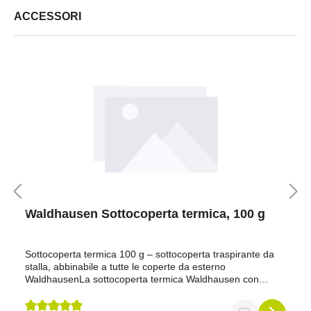
ACCESSORI
Waldhausen Sottocoperta termica, 100 g
Sottocoperta termica 100 g – sottocoperta traspirante da
stalla, abbinabile a tutte le coperte da esterno
WaldhausenLa sottocoperta termica Waldhausen con
imbottitura Thermofill da 100 g/m² è la scelta ideale se
desideri offrire al tuo cavallo uno strato leggero ma