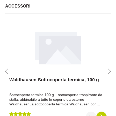
ACCESSORI
Waldhausen Sottocoperta termica, 100 g
Sottocoperta termica 100 g – sottocoperta traspirante da
stalla, abbinabile a tutte le coperte da esterno
WaldhausenLa sottocoperta termica Waldhausen con
imbottitura Thermofill da 100 g/m² è la scelta ideale se
desideri offrire al tuo cavallo uno strato leggero ma