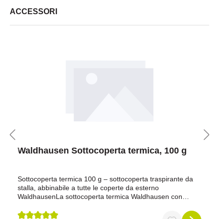
ACCESSORI
Waldhausen Sottocoperta termica, 100 g
Sottocoperta termica 100 g – sottocoperta traspirante da
stalla, abbinabile a tutte le coperte da esterno
WaldhausenLa sottocoperta termica Waldhausen con
imbottitura Thermofill da 100 g/m² è la scelta ideale se
desideri offrire al tuo cavallo uno strato leggero ma