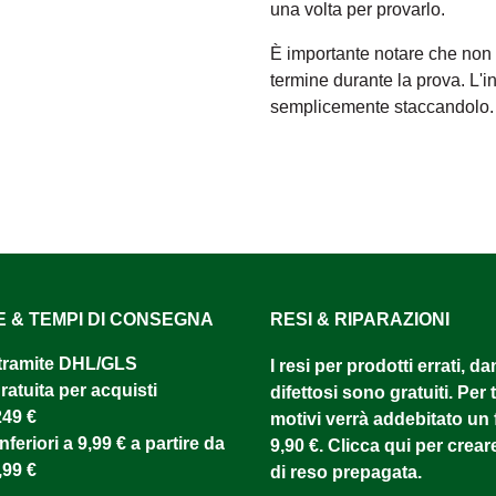
una volta per provarlo.
È importante notare che non
termine durante la prova. L'
semplicemente staccandolo.
E & TEMPI DI CONSEGNA
RESI & RIPARAZIONI
tramite DHL/GLS ​
I resi per prodotti errati, d
atuita per acquisti
difettosi sono gratuiti. Per tu
249 €
motivi verrà addebitato un f
nferiori a 9,99 € a partire da
9,90 €. Clicca qui per creare
,99 €
di reso prepagata.