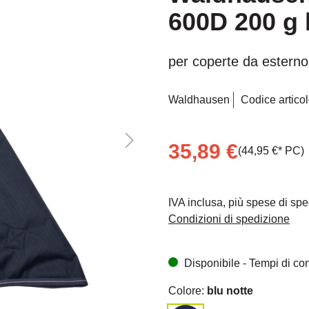
600D 200 g 
Mit dem Aufruf des Videos er
Vimeo übermittelt werden un
per coperte da esterno
Waldhausen
Codice articol
35,89 €
(44,95 €* PC)
IVA inclusa, più spese di sp
Condizioni di spedizione
Disponibile - Tempi di cons
Colore:
blu notte