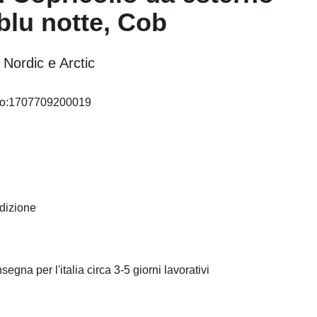
blu notte, Cob
klären Sie sich einverstanden, dass Ihre Daten an
d das Sie die
Datenschutzbestimmungen
gelesen
haben.
 Nordic e Arctic
Akzeptieren
o:
1707709200019
edizione
egna per l'italia circa 3-5 giorni lavorativi