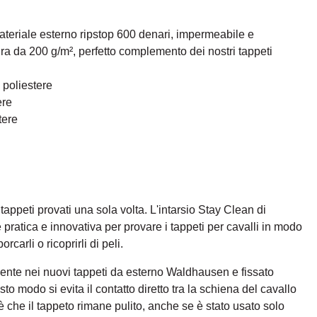
 materiale esterno ripstop 600 denari, impermeabile e
ura da 200 g/m², perfetto complemento dei nostri tappeti
 poliestere
ere
tere
 tappeti provati una sola volta. L'intarsio Stay Clean di
ratica e innovativa per provare i tappeti per cavalli in modo
carli o ricoprirli di peli.
amente nei nuovi tappeti da esterno Waldhausen e fissato
sto modo si evita il contatto diretto tra la schiena del cavallo
le è che il tappeto rimane pulito, anche se è stato usato solo