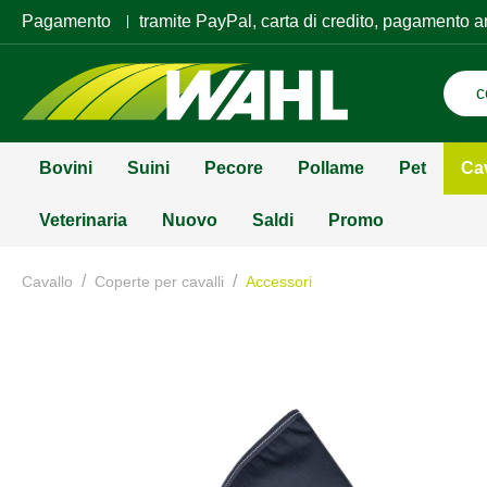
Pagamento
tramite PayPal, carta di credito, pagamento a
Bovini
Suini
Pecore
Pollame
Pet
Ca
Veterinaria
Nuovo
Saldi
Promo
/
/
Cavallo
Coperte per cavalli
Accessori