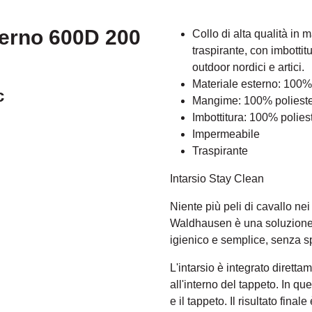
terno 600D 200
Collo di alta qualità in
traspirante, con imbottit
outdoor nordici e artici.
Materiale esterno: 100%
c
Mangime: 100% poliest
Imbottitura: 100% polies
Impermeabile
Traspirante
Intarsio Stay Clean
Niente più peli di cavallo nei
Waldhausen è una soluzione p
igienico e semplice, senza spor
L'intarsio è integrato dirett
all'interno del tappeto. In que
e il tappeto. Il risultato fina