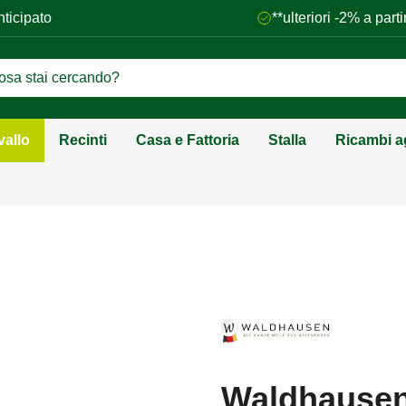
nticipato
**ulteriori -2% a par
vallo
Recinti
Casa e Fattoria
Stalla
Ricambi ag
Waldhausen 