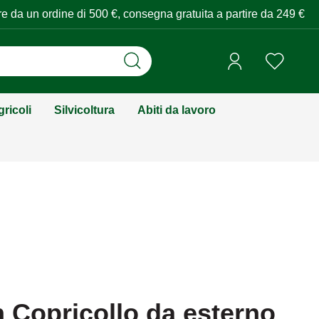
tire da un ordine di 500 €, consegna gratuita a partire da 249 €
ricoli
Silvicoltura
Abiti da lavoro
Copricollo da esterno