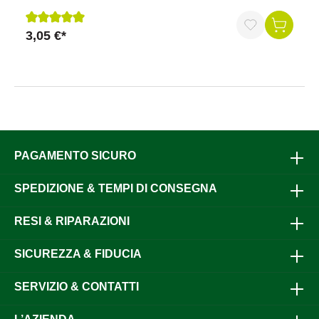
3,05 €*
Recensione media di 5 su 5 stelle
PAGAMENTO SICURO
SPEDIZIONE & TEMPI DI CONSEGNA
RESI & RIPARAZIONI
SICUREZZA & FIDUCIA
SERVIZIO & CONTATTI