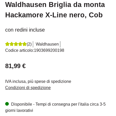
Waldhausen Briglia da monta
Hackamore X-Line nero, Cob
con redini incluse
(2)
Waldhausen
Recensione media di 5 su 5 stelle
Codice articolo:
1903699200198
81,99 €
IVA inclusa, più spese di spedizione
Condizioni di spedizione
Disponibile - Tempi di consegna per l'italia circa 3-5
giorni lavorativi