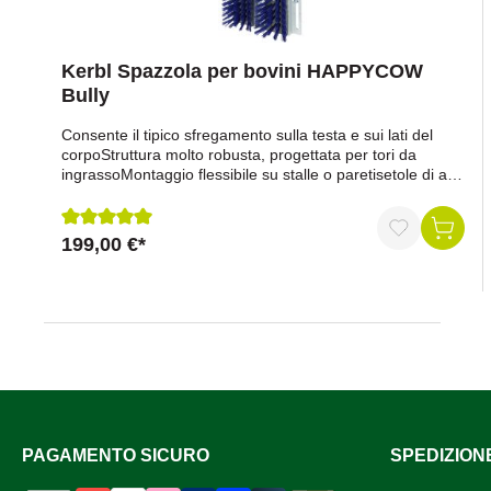
Kerbl Spazzola per bovini HAPPYCOW
Bully
Consente il tipico sfregamento sulla testa e sui lati del
corpoStruttura molto robusta, progettata per tori da
ingrassoMontaggio flessibile su stalle o paretisetole di alta
qualità e resistentiStrisce di spazzole
sostituibiliDimensioni: 30 x 90 cm (L x A)materiale delle
setole: poliammideAdatto all'iniziativa per il benessere
199,00 €*
Recensione media di 5 su 5 stelle
animale dei bovini da ingrassoIl set di montaggio (art.
160900, art. 160901) non è incluso nella fornitura.
PAGAMENTO SICURO
SPEDIZION