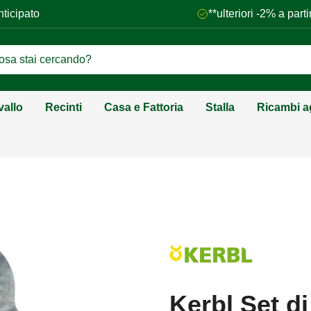
nticipato
**ulteriori -2% a par
vallo
Recinti
Casa e Fattoria
Stalla
Ricambi ag
Kerbl Set d