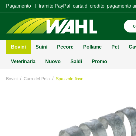
Pagamento
tramite PayPal, carta di credito, pagamento a
Bovini
Suini
Pecore
Pollame
Pet
Ca
Veterinaria
Nuovo
Saldi
Promo
/
/
Bovini
Cura del Pelo
Spazzole fisse