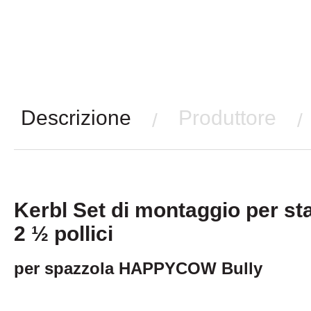
Descrizione
Produttore
/
/
Kerbl Set di montaggio per st
2 ½ pollici
per spazzola HAPPYCOW Bully