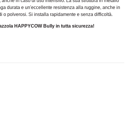
che in caso di uso intensivo. La sua struttura in metallo
nga durata e un'eccellente resistenza alla ruggine, anche in
 o polverosi. Si installa rapidamente e senza difficoltà.
spazzola HAPPYCOW Bully in tutta sicurezza!