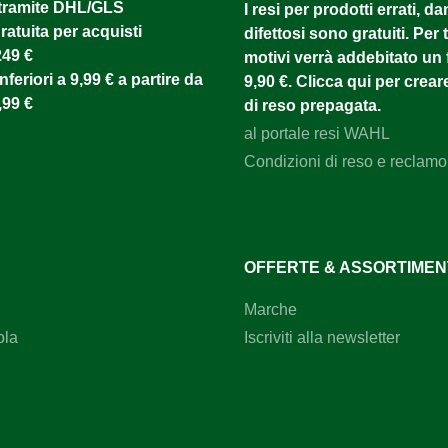
tramite DHL/GLS ​
I resi per prodotti errati, d
lamiera? La piastra graffiante è stata sviluppata
atuita per acquisti
difettosi sono gratuiti. Per tu
appositamente per soddisfare gli elevati requisiti
dell'allevamento intensivo di bovini. Grazie alla sua
249 €
motivi verrà addebitato un f
superficie robusta e al montaggio regolabile, si integra
nferiori a 9,99 € a partire da
9,90 €. Clicca qui per creare
facilmente in tutti i tipi di stalle. La sua struttura in lamiera
,99 €
di reso prepagata.
zincata garantisce una lunga durata anche in condizioni di
umidità. Uno strumento indispensabile per migliorare
al portale resi WAHL
l'igiene e il comfort degli animali nel rispetto delle direttive
sul benessere animale.Ordinate ora e offrite al vostro
Condizioni di reso e reclamo
bestiame una cura ottimale del mantello ogni giorno!
OFFERTE & ASSORTIME
Marche
ola
Iscriviti alla newsletter