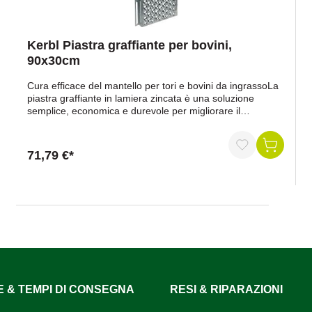
Kerbl Piastra graffiante per bovini,
90x30cm
Cura efficace del mantello per tori e bovini da ingrassoLa
piastra graffiante in lamiera zincata è una soluzione
semplice, economica e durevole per migliorare il
benessere degli animali negli allevamenti bovini.
Progettata per resistere alle condizioni impegnative
dell'ingrasso, garantisce una cura regolare del mantello
71,79 €*
favorendo al contempo il comportamento naturale degli
animali.Vantaggi in breveFavorisce la cura del
mantelloStruttura molto robusta in lamiera zincata a
caldoMontaggio flessibile su parete o tuboRegolazione in
altezza possibile grazie ai fori ovaliDurevole, facile da
pulire e resistenteCompatibile con l'iniziativa per il
benessere degli animaliDati del prodottoMateriale: acciaio
zincato a caldoSuperficie di sfregamento: 90 x 30
cmDimensioni (L x A x P): 43 x 90 x 4 cmMontaggio: a
parete o su tubo, regolabile in altezzaKit di montaggio per
stabulazione disponibile come optionalContenuto della
E & TEMPI DI CONSEGNA
RESI & RIPARAZIONI
fornitura1 piastra graffiante in lamiera (senza kit di
montaggio)Perché scegliere la nostra piastra graffiante in