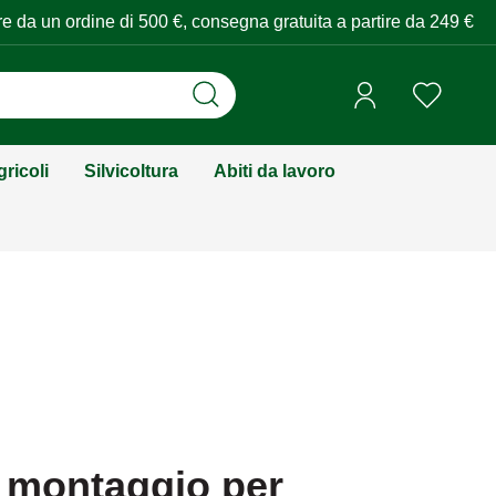
tire da un ordine di 500 €, consegna gratuita a partire da 249 €
ricoli
Silvicoltura
Abiti da lavoro
i montaggio per