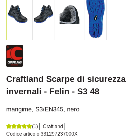
Craftland Scarpe di sicurezza
invernali - Felin - S3 48
mangime, S3/EN345, nero
(1)
Craftland
Recensione media di 5 su 5 stelle
Codice articolo:
331297237000X