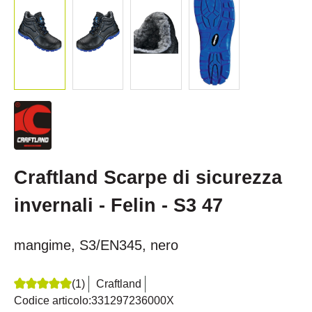
Craftland Scarpe di sicurezza
invernali - Felin - S3 47
mangime, S3/EN345, nero
(1)
Craftland
Recensione media di 5 su 5 stelle
Codice articolo:
331297236000X