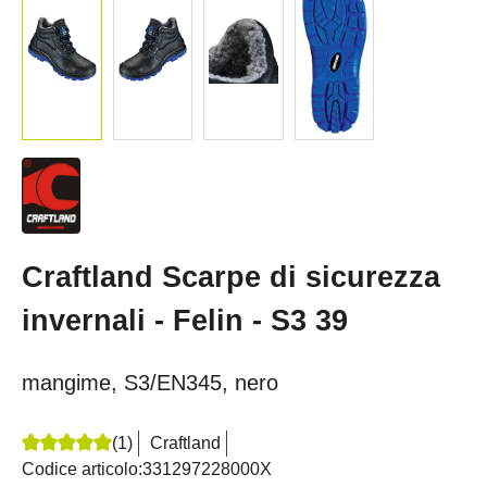
Craftland Scarpe di sicurezza
invernali - Felin - S3 39
mangime, S3/EN345, nero
(1)
Craftland
Recensione media di 5 su 5 stelle
Codice articolo:
331297228000X