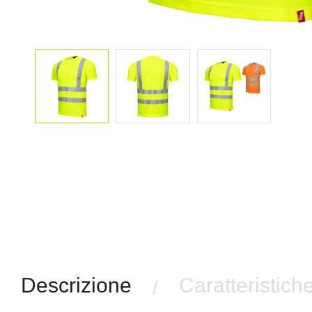
Descrizione
Caratteristich
/