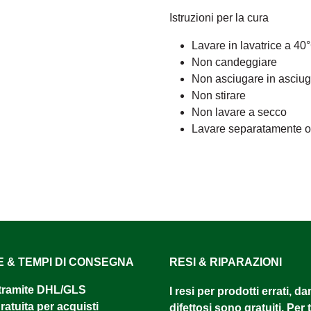
Istruzioni per la cura
Lavare in lavatrice a 40
Non candeggiare
Non asciugare in asciug
Non stirare
Non lavare a secco
Lavare separatamente o c
E & TEMPI DI CONSEGNA
RESI & RIPARAZIONI
tramite DHL/GLS ​
I resi per prodotti errati, d
atuita per acquisti
difettosi sono gratuiti. Per tu