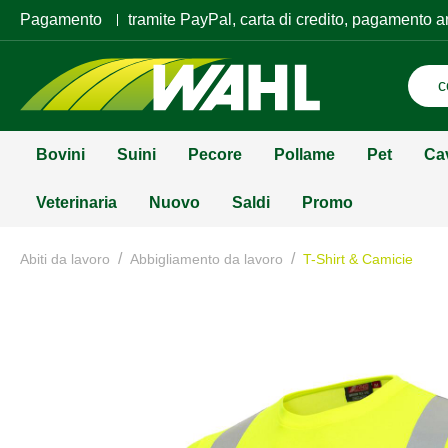
Pagamento
tramite PayPal, carta di credito, pagamento a
Bovini
Suini
Pecore
Pollame
Pet
Ca
Veterinaria
Nuovo
Saldi
Promo
/
/
Abiti da lavoro
Abbigliamento da lavoro
T-Shirt & Camicie