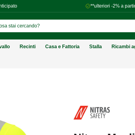
nticipato
**ulteriori -2% a par
vallo
Recinti
Casa e Fattoria
Stalla
Ricambi ag