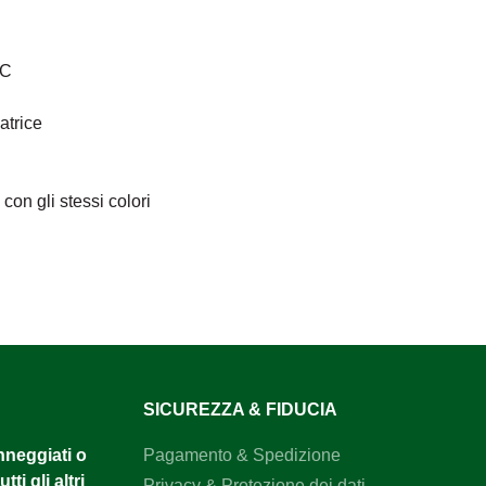
°C
atrice
on gli stessi colori
SICUREZZA & FIDUCIA
anneggiati o
Pagamento & Spedizione
tti gli altri
Privacy & Protezione dei dati