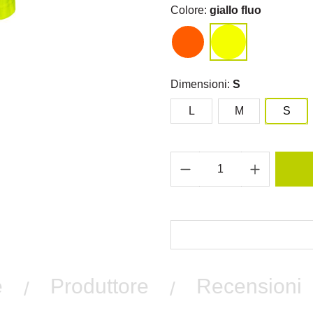
Colore:
giallo fluo
Dimensioni:
S
L
M
S
e
Produttore
Recensioni
/
/