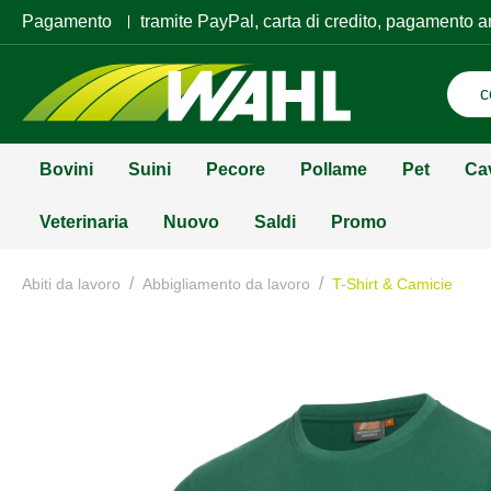
Pagamento
tramite PayPal, carta di credito, pagamento a
Bovini
Suini
Pecore
Pollame
Pet
Ca
Veterinaria
Nuovo
Saldi
Promo
/
/
Abiti da lavoro
Abbigliamento da lavoro
T-Shirt & Camicie