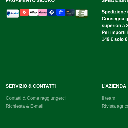
PAGAMENTO SICURO
SPEDIZION
Spedizione 
Consegna gr
superiori a 
Per importi i
149 € solo 6
SERVIZIO & CONTATTI
L’AZIENDA
Contatti & Come raggiungerci
Il team
Richiesta & E-mail
Rivista agric