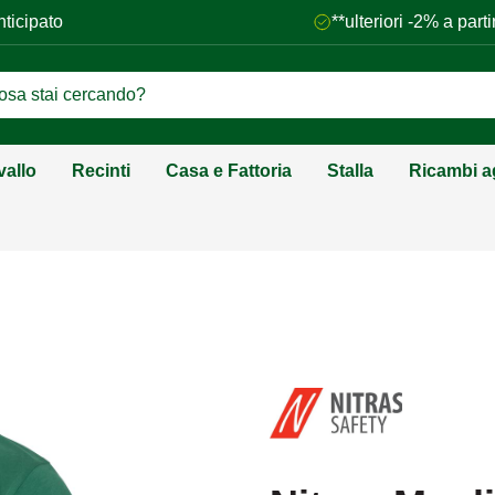
nticipato
**ulteriori -2% a par
vallo
Recinti
Casa e Fattoria
Stalla
Ricambi ag