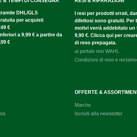
E & TEMPI DI CONSEGNA
RESI & RIPARAZIONI
tramite DHL/GLS ​
I resi per prodotti errati, d
atuita per acquisti
difettosi sono gratuiti. Per tu
249 €
motivi verrà addebitato un f
nferiori a 9,99 € a partire da
9,90 €. Clicca qui per creare
,99 €
di reso prepagata.
al portale resi WAHL
Condizioni di reso e reclamo
OFFERTE & ASSORTIME
Marche
ola
Iscriviti alla newsletter