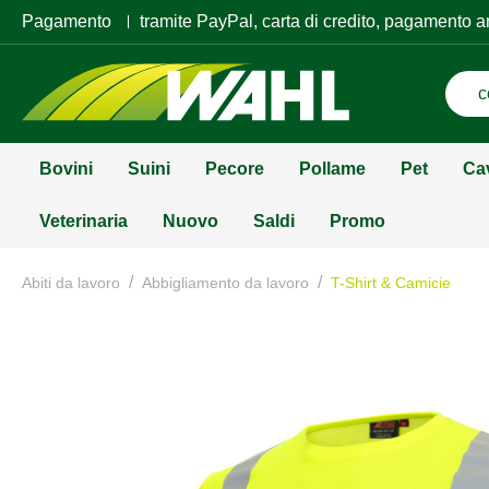
Pagamento
tramite PayPal, carta di credito, pagamento a
Bovini
Suini
Pecore
Pollame
Pet
Ca
Veterinaria
Nuovo
Saldi
Promo
/
/
Abiti da lavoro
Abbigliamento da lavoro
T-Shirt & Camicie