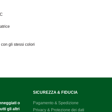
°C
atrice
on gli stessi colori
SICUREZZA & FIDUCIA
anneggiati o
Pagamento & Spedizione
tti gli altri
Privacy & Protezione dei dati