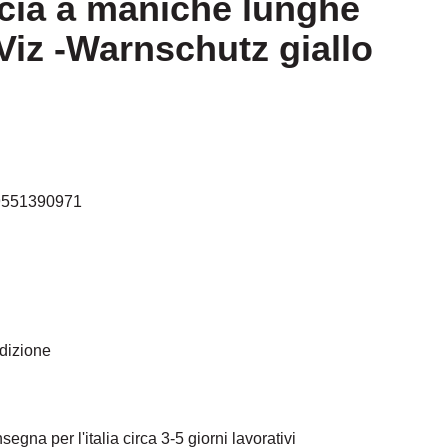
cia a maniche lunghe
Viz -Warnschutz giallo
9551390971
edizione
egna per l'italia circa 3-5 giorni lavorativi