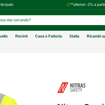
nticipato
**ulteriori -2% a par
vallo
Recinti
Casa e Fattoria
Stalla
Ricambi ag