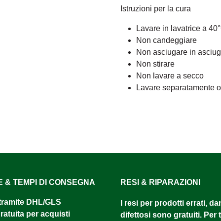
Istruzioni per la cura
Lavare in lavatrice a 40
Non candeggiare
Non asciugare in asciug
Non stirare
Non lavare a secco
Lavare separatamente o c
E & TEMPI DI CONSEGNA
RESI & RIPARAZIONI
tramite DHL/GLS ​
I resi per prodotti errati, d
atuita per acquisti
difettosi sono gratuiti. Per tu