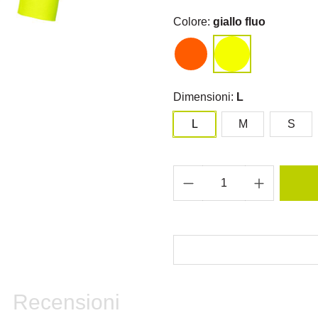
Colore:
giallo fluo
Dimensioni:
L
L
M
S
Recensioni