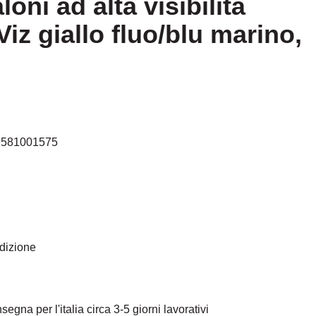
loni ad alta visibilità
iz giallo fluo/blu marino,
9581001575
edizione
egna per l'italia circa 3-5 giorni lavorativi