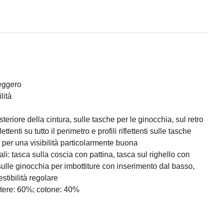
leggero
lità
teriore della cintura, sulle tasche per le ginocchia, sul retro
ettenti su tutto il perimetro e profili riflettenti sulle tasche
a per una visibilità particolarmente buona
ali: tasca sulla coscia con pattina, tasca sul righello con
sulle ginocchia per imbottiture con inserimento dal basso,
stibilità regolare
stere: 60%; cotone: 40%