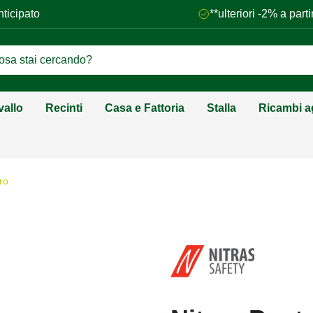
nticipato
**ulteriori -2% a par
vallo
Recinti
Casa e Fattoria
Stalla
Ricambi ag
ro