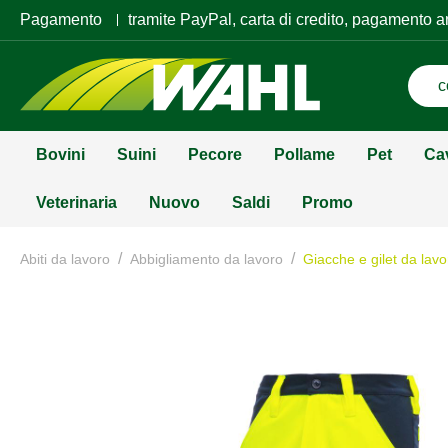
Pagamento
tramite PayPal, carta di credito, pagamento a
Bovini
Suini
Pecore
Pollame
Pet
Ca
Veterinaria
Nuovo
Saldi
Promo
/
/
Abiti da lavoro
Abbigliamento da lavoro
Giacche e gilet da lavo