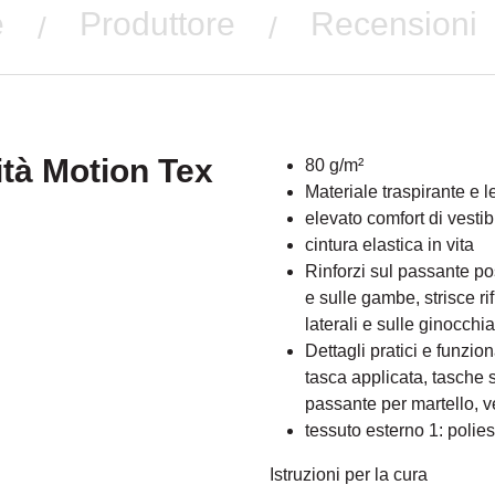
e
Produttore
Recensioni
/
/
lità Motion Tex
80 g/m²
Materiale traspirante e 
elevato comfort di vestibi
cintura elastica in vita
Rinforzi sul passante pos
e sulle gambe, strisce rifl
laterali e sulle ginocchi
Dettagli pratici e funzion
tasca applicata, tasche 
passante per martello, ve
tessuto esterno 1: polie
Istruzioni per la cura