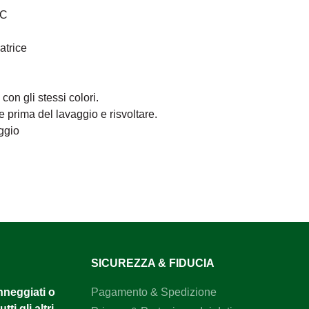
°C
atrice
on gli stessi colori.
e prima del lavaggio e risvoltare.
ggio
SICUREZZA & FIDUCIA
anneggiati o
Pagamento & Spedizione
tti gli altri