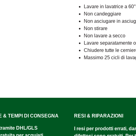
Lavare in lavatrice a 60
Non candeggiare
Non asciugare in asciug
Non stirare
Non lavare a secco
Lavare separatamente o c
Chiudere tutte le cernier
Massimo 25 cicli di lava
E & TEMPI DI CONSEGNA
RESI & RIPARAZIONI
tramite DHL/GLS ​
I resi per prodotti errati, d
atuita per acquisti
difettosi sono gratuiti. Per tu